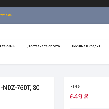
 Україна
 та обмін
Доставка та оплата
Посилка в кредит
719 ₴
-NDZ-760T, 80
649 ₴