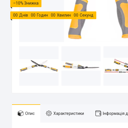
–10%
0
0
Днів
0
0
Годин
0
0
Хвилин
0
0
Секунд
Опис
Характеристики
Інформація 