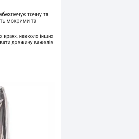
абезпечує точну та
іть мокрими та
х краях, навколо інших
лювати довжину важелів