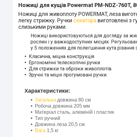
Ножиці для кущів Powermat PM-NDZ-760T, 8
Ножиці для живоплоту POWERMAT, леза виготовл
легку стрижку. Ручки
секатора
виготовлені з г
слизькими руками.
Ножиці використовуються для догляду за жив
рослин і у важкодоступних місцях. Регульова
у 5 положеннях для полегшення кута різання 
Класична, міцна конструкція
Ергономічні телескопічні ручки.
Для стрижки та обрізки живоплотів
Зручні та міцні прогумовані ручки.
Характеристики:
Загальна
довжина 80 см
Робоча довжина 205 мм
Матеріал сталь, алюміній і пластик
Тип ручний
Довжина леза 20,5 см
Вага
1,5 кг