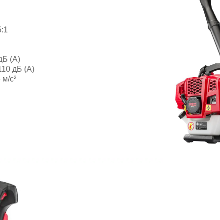
:1
дБ (А)
110 дБ (А)
 м/с²