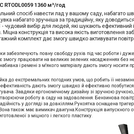
C RTODL0059 1360 м³/год
альний спосіб навести лад у вашому саду, набагато ш
вка набагато зручніша за традиційну, яку доводиться
- чудовий вибір для людей, які шукають ефективний і
. Міцна конструкція та висока якість виготовлення з
онтажний комплект дає змогу швидко активувати повіт
ки забезпечують повну свободу рухів під час роботи і дуж
ає змогу працювати на великих зелених насадженнях без не
абивка і ремені з м'якого матеріалу дають змогу носити п
йка до екстремальних погодних умов, що робить її незамі
і ефективність дають змогу швидко й ефективно позбутися
стувача. Завдяки ергономічному дизайну зі зручною ручкою
етворюючи роботу в саду на задоволення. Бензинова повіт
надійність у догляді за довкіллям.Рукоятка оснащена триге
. Вона також має вимикач двигуна.Конструкція випускного 
иготовленої з міцного і легкого пластику.