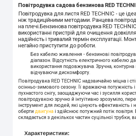
Повітродувка садова бензинова RED TECHNI
Повітродувка для листя RED TECHNIC - це іде
ніж традиційними методами. Ранцева повітроду
на плечі.Бензинова повітродувка RED TECHNIC 
використанні пристрій для очищення довкілля
надійність і тривалий термін експлуатації. М
негайно приступити до роботи.
Без кабелю живлення - бензинові повітродув
діапазон. Відсутність електричного кабелю д
використання подовжувача. Зручна, контурна н
відчуваючи дискомфорту.
Повітродувка RED TECHNIC надзвичайно міцна і сті
осінньо-зимового сезону. Її вражаюча потужність 
пухнастого снігу, заощаджуючи час і зусилля кори
повітродувкою зручно й інтуїтивно зрозуміло, пер
інструмент для людей, які цінують ефективність і 
оберти
двигуна
і здійснює потужний потік повітря
складається з декількох частин суцільної трубки, в
Характеристики: