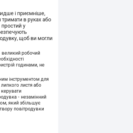
видше і приємніше,
 тримати в руках або
 простий у
абезпечують
родувку, щоб ви могли
е великий робочий
обхідності
ристрій годинами, не
нним інструментом для
 липкого листя або
, керувати
родувка - незамінний
ром, який збільшує
отвору повітродувки