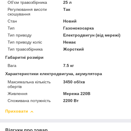
Об'єм травозбірника
25 л
Регулювання висоти
Так
скошування
Стан
Новий
Тип
Газонокосарка
Тип приводу
Електродвигун (від мережі)
Тип приводу коліс
Немає
Тип травозбірника
Жорсткий
Габаритні розміри
Вага
7.5 кг
Характеристики електродвигуна, акумулятора
Максимальна кількість
3450 об/хв
обертів
Живлення
Мережа 220В
Споживана потужність
2200 Вт
Приховати
Відгуки про товар