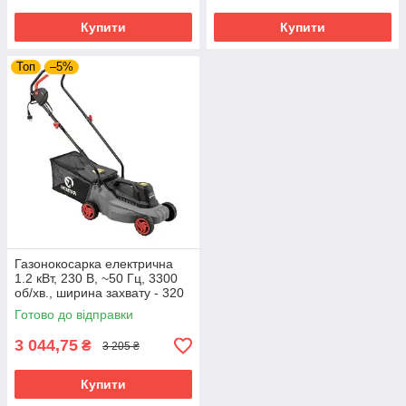
Купити
Купити
Топ
–5%
Газонокосарка електрична
1.2 кВт, 230 В, ~50 Гц, 3300
об/хв., ширина захвату - 320
мм, висота зрізу - 27/45/52
Готово до відправки
3 044,75
₴
3 205 ₴
Купити