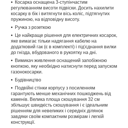
Косарка оснащена 3-ступінчастим
регулюванням висоти підвіски. Досить нахилити
косарку в бік і витягнути вісь коліс, підтягнутих
пружиною, на відповідну висоту.
Ручка з розеткою
Це найкраще рішення для електричних косарок,
яке вимагає тільки надягання кабелю на
додатковий гак (є в комплекті) і під'єднання вилки
до гнізда, вбудованого в рукоятку на дні.
Вимикач живлення оснащений запобіжною
кнопкою, яку необхідно натиснути перед запуском
газонокосарки.
Будівництво
Подвійні стінки корпусу з посиленням
гарантують менше механічних пошкоджень від
каменів. Велика площа скошування 32 см
збільшує швидкість скошування і є ідеальним
рішенням для невеликих і середніх ділянок
завдяки своїм компактним розмірам і легкій
конструкції.