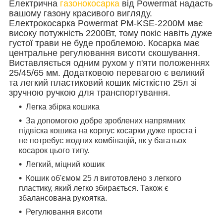
Електрична
газонокосарка
від Powermat надасть
вашому газону красивого вигляду.
Електрокосарка Powermat PM-KSE-2200M має
високу потужність 2200Вт, тому покіс навіть дуже
густої трави не буде проблемою. Косарка має
центральне регулювання висоти скошування.
Виставляється одним рухом у п'яти положеннях
25/45/65 мм. Додатковою перевагою є великий
та легкий пластиковий кошик місткістю 25л зі
зручною ручкою для транспортування.
Легка збірка кошика
За допомогою добре зроблених напрямних
підвіска кошика на корпус косарки дуже проста і
не потребує жодних комбінацій, як у багатьох
косарок цього типу.
Легкий, міцний кошик
Кошик об'ємом 25 л виготовлено з легкого
пластику, який легко збирається. Також є
збалансована рукоятка.
Регулювання висоти