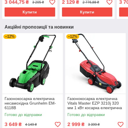
3 044,75
2 129
3 7
₴
₴
3 205 ₴
2 776,88 ₴
зрізу - 27/45/52
повітродув бездротова
помп
повітродувка
пере
Купити
Купити
Акційні пропозиції та новинки
–12%
–12%
Газонокосарка електрична
Газонокосарка електрична
несамохідна Grunhelm EM-
Vitals Master EZP 3210j 320
6118B
мм 1 кВт косарка електрична
для косіння газонокосарка
Готово до відправки
Готово до відправки
для приватного будинку
3 649
2 999
₴
₴
4 149 ₴
3 399 ₴