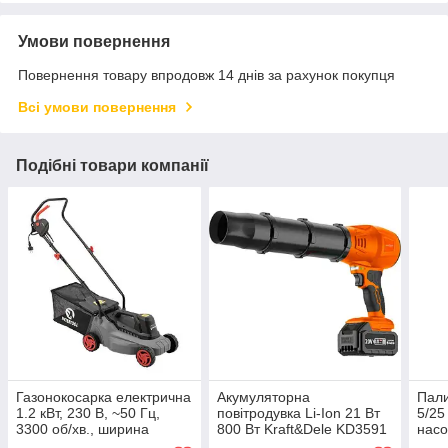
Умови повернення
Повернення товару впродовж 14 днів за рахунок покупця
Всі умови повернення
Подібні товари компанії
Газонокосарка електрична
Акумуляторна
Пали
1.2 кВт, 230 В, ~50 Гц,
повітродувка Li-Ion 21 Вт
5/25
3300 об/хв., ширина
800 Вт Kraft&Dele KD3591
насо
захвату - 320 мм, висота
автономний пістолетний
дизе