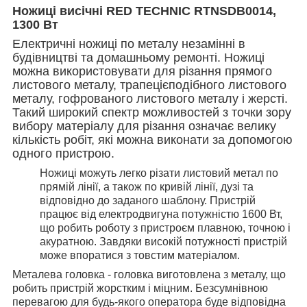
Ножиці висічні RED TECHNIC RTNSDB0014,
1300 Вт
Електричні ножиці по металу незамінні в
будівництві та домашньому ремонті. Ножиці
можна використовувати для різання прямого
листового металу, трапецієподібного листового
металу, гофрованого листового металу і жерсті.
Такий широкий спектр можливостей з точки зору
вибору матеріалу для різання означає велику
кількість робіт, які можна виконати за допомогою
одного пристрою.
Ножиці можуть легко різати листовий метал по
прямій лінії, а також по кривій лінії, дузі та
відповідно до заданого шаблону. Пристрій
працює від електродвигуна потужністю 1600 Вт,
що робить роботу з пристроєм плавною, точною і
акуратною. Завдяки високій потужності пристрій
може впоратися з товстим матеріалом.
Металева головка - головка виготовлена з металу, що
робить пристрій жорстким і міцним. Безсумнівною
перевагою для будь-якого оператора буде відповідна