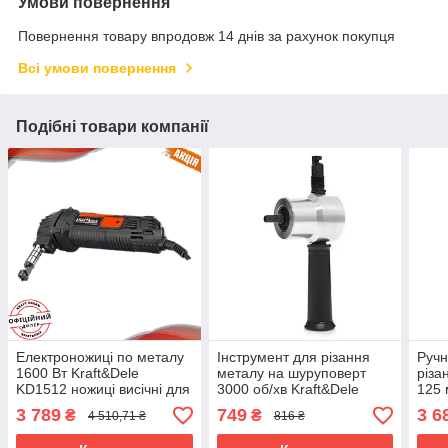
Умови повернення
Повернення товару впродовж 14 днів за рахунок покупця
Всі умови повернення
Подібні товари компанії
Електроножиці по металу
Інструмент для різання
Ручн
1600 Вт Kraft&Dele
металу на шуруповерт
різа
KD1512 ножиці висічні для
3000 об/хв Kraft&Dele
125 
бляхи
KD1546 насадка для
гіль
3 789
749
3 6
₴
₴
4 510,71 ₴
816 ₴
різання жерсті