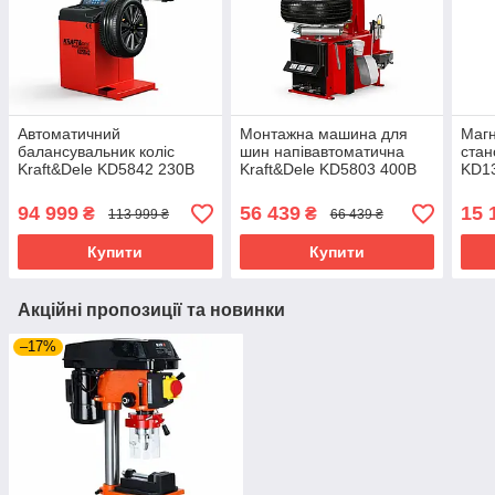
Автоматичний
Монтажна машина для
Магн
балансувальник коліс
шин напівавтоматична
стан
Kraft&Dele KD5842 230В
Kraft&Dele KD5803 400В
KD1
лазерний балансувальний
монтажувальний верстат
магн
верстат для шин та дисків
для шин та дисків
94 999
56 439
15 
₴
₴
113 999 ₴
66 439 ₴
Купити
Купити
Акційні пропозиції та новинки
–17%