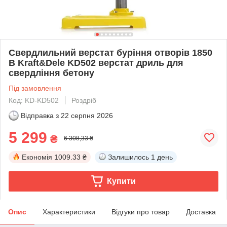
Свердлильний верстат буріння отворів 1850
В Kraft&Dele KD502 верстат дриль для
свердління бетону
Під замовлення
Код: KD-KD502
Роздріб
Відправка з
22 серпня 2026
5 299
₴
6 308,33 ₴
Економія
1009.33 ₴
Залишилось
1 день
Купити
Опис
Характеристики
Відгуки про товар
Доставка