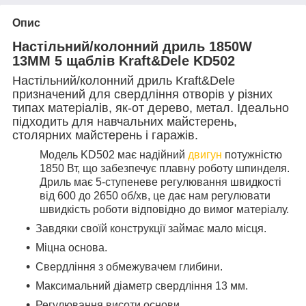
Опис
Настільний/колонний дриль 1850W
13MM 5 щаблів Kraft&Dele KD502
Настільний/колонний дриль Kraft&Dele
призначений для свердління отворів у різних
типах матеріалів, як-от дерево, метал. Ідеально
підходить для навчальних майстерень,
столярних майстерень і гаражів.
Модель KD502 має надійний
двигун
потужністю
1850 Вт, що забезпечує плавну роботу шпинделя.
Дриль має 5-ступеневе регулювання швидкості
від 600 до 2650 об/хв, це дає нам регулювати
швидкість роботи відповідно до вимог матеріалу.
Завдяки своїй конструкції займає мало місця.
Міцна основа.
Свердління з обмежувачем глибини.
Максимальний діаметр свердління 13 мм.
Регулювання висоти основи.