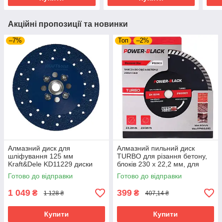
Акційні пропозиції та новинки
–7%
Топ
–2%
Алмазний диск для
Алмазний пильний диск
шліфування 125 мм
TURBO для різання бетону,
Kraft&Dele KD11229 диски
блоків 230 x 22,2 мм, для
для шліфування граніту
бетону Tagred PB2003
Готово до відправки
Готово до відправки
1 049
399
₴
₴
1 128 ₴
407,14 ₴
Купити
Купити