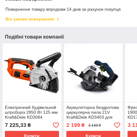
Повернення товару впродовж 14 днів за рахунок покупця
Всі умови повернення
Подібні товари компанії
Електричний будівельний
Акумуляторна бездротова
Фрез
штроборіз 2850 Вт 125 мм
циркулярна пила 21V
1900
Kraft&Dele KD3084
Kraft&Dele KD3403 для
KD1
електричний різак по
дерева, диск 165 мм
стол
7 225,33
2 199
3 1
₴
₴
3 149 ₴
бетону пила для штроб у
по д
цеглі
Купити
Купити