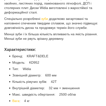
хвойних, листяних порід, ламінованого лігнофолі, ДСП і
столярних плит. Диски Widia виготовлені з жаростійкої та
деформаційної сталі.
Спеціально розроблені
зуби
додатково загартовані та
наповнені спеченим твердим сплавом, що значно підвищує
довговічність диска та продовжує термін його служби.
Менші зуби і їх більша кількість впливають на якість різання.
Менші зуби не рвуть зрізану деревину.
Характеристики:
Бренд: KRAFT&DELE
Модель: KD952
Тип: Widia
Зовнішній діаметр: 600 мм
Кількість ріжучих зубів: 42T
Внутрішній діаметер: 32 мм + зменшення
Макс. швидкість обертання: 2500 об/хв
Вага
: 4 кг