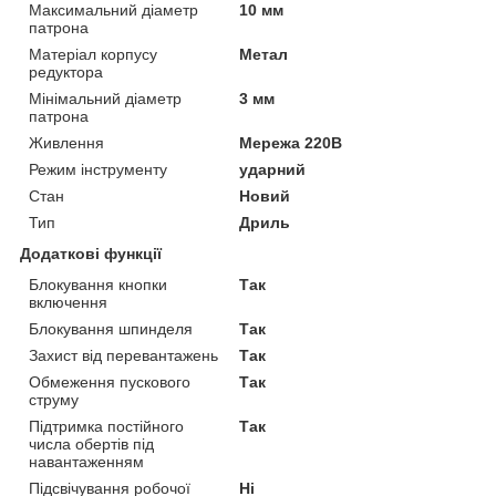
Максимальний діаметр
10 мм
патрона
Матеріал корпусу
Метал
редуктора
Мінімальний діаметр
3 мм
патрона
Живлення
Мережа 220В
Режим інструменту
ударний
Стан
Новий
Тип
Дриль
Додаткові функції
Блокування кнопки
Так
включення
Блокування шпинделя
Так
Захист від перевантажень
Так
Обмеження пускового
Так
струму
Підтримка постійного
Так
числа обертів під
навантаженням
Підсвічування робочої
Ні