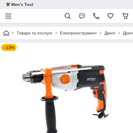
🛠 Men’s Tool
Товари та послуги
Електроінструмент
Дрилі
Дрил
–13%