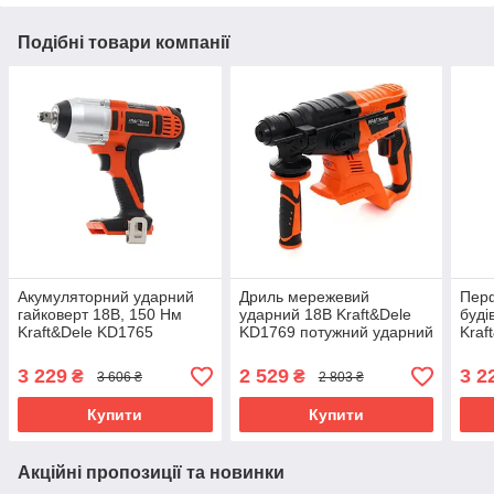
Подібні товари компанії
Акумуляторний ударний
Дриль мережевий
Пер
гайковерт 18В, 150 Нм
ударний 18В Kraft&Dele
буді
Kraft&Dele KD1765
KD1769 потужний ударний
Kraf
гайковерт ударний
дриль
пер
акумуляторний
бочк
3 229
2 529
3 2
₴
₴
3 606 ₴
2 803 ₴
Купити
Купити
Акційні пропозиції та новинки