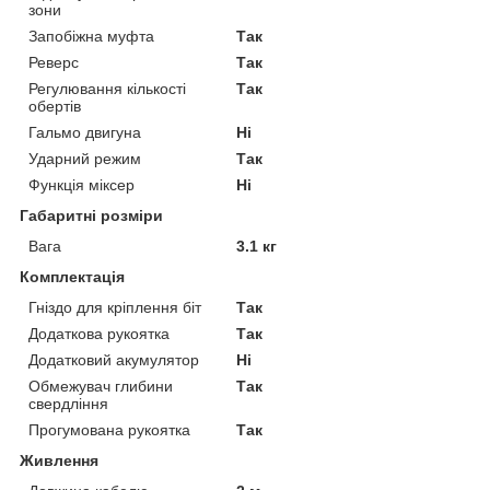
зони
Запобіжна муфта
Так
Реверс
Так
Регулювання кількості
Так
обертів
Гальмо двигуна
Ні
Ударний режим
Так
Функція міксер
Ні
Габаритні розміри
Вага
3.1 кг
Комплектація
Гніздо для кріплення біт
Так
Додаткова рукоятка
Так
Додатковий акумулятор
Ні
Обмежувач глибини
Так
свердління
Прогумована рукоятка
Так
Живлення