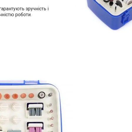
арантують зручність і
очністю роботи.