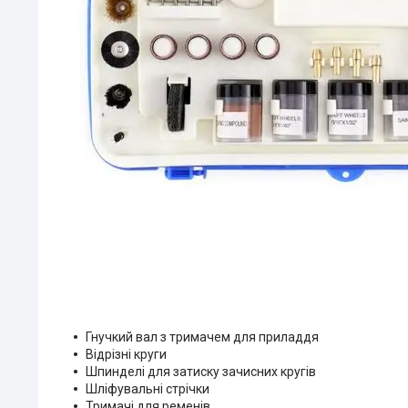
Гнучкий вал з тримачем для приладдя
Відрізні круги
Шпинделі для затиску зачисних кругів
Шліфувальні стрічки
Тримачі для ременів