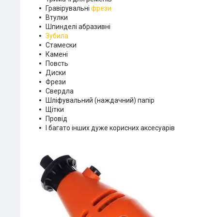
Гравірувальні
фрези
Втулки
Шпинделі абразивні
Зубила
Стамески
Камені
Повсть
Диски
Фрези
Свердла
Шліфувальний (наждачний) папір
Щітки
Провід
І багато інших дуже корисних аксесуарів