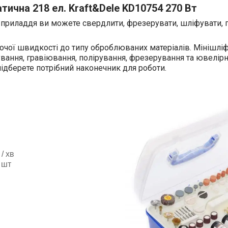
ична 218 ел. Kraft&Dele KD10754 270 Вт
иладдя ви можете свердлити, фрезерувати, шліфувати, гр
очої швидкості до типу оброблюваних матеріалів. Мінішл
вання, гравіювання, полірування, фрезерування та ювелірне
підберете потрібний наконечник для роботи.
/ хв
 шт