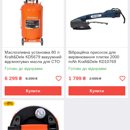
Маслозливна установка 80 л
Вібраційна присосок для
Kraft&Dele KD5679 вакуумний
вирівнювання плитки 2000
відсмоктувач масла для СТО
mAh Kraft&Dele KD10769
вібраційна присоска
Готово до відправки
Готово до відправки
6 299
1 799
₴
₴
8 299 ₴
2 099 ₴
Купити
Купити
–8%