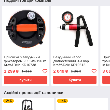
Подібні товари компанії
Присоска з вакуумним
Вакуумний насос
Прис
фіксатором 200 мм/190 кг
діагностичний 0-3 бар
тран
Kraft&Dele KD10738
Kraft&Dele KD10515
кг K
вакуумна монтажна
ручний вакуумний насос з
прис
1 299
2 049
3 0
₴
₴
1 418 ₴
2 198 ₴
присоска
вакуумметром
пере
Купити
Купити
Акційні пропозиції та новинки
–24%
–14%