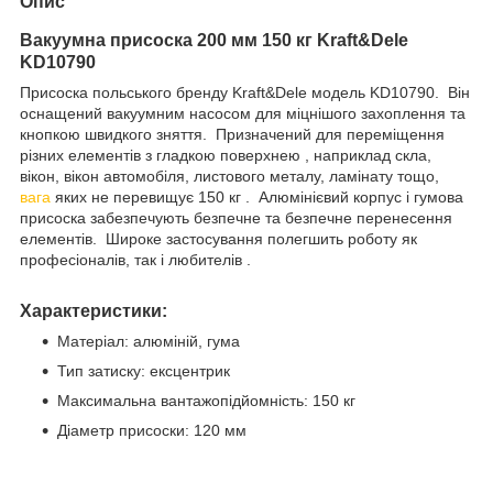
Опис
Вакуумна присоска 200 мм 150 кг Kraft&Dele
KD10790
Присоска польського бренду Kraft&Dele модель KD10790. Він
оснащений вакуумним насосом для міцнішого захоплення та
кнопкою швидкого зняття. Призначений для переміщення
різних елементів з гладкою поверхнею , наприклад скла,
вікон, вікон автомобіля, листового металу, ламінату тощо,
вага
яких не перевищує 150 кг . Алюмінієвий корпус і гумова
присоска забезпечують безпечне та безпечне перенесення
елементів. Широке застосування полегшить роботу як
професіоналів, так і любителів .
Характеристики:
Матеріал: алюміній, гума
Тип затиску: ексцентрик
Максимальна вантажопідйомність: 150 кг
Діаметр присоски: 120 мм