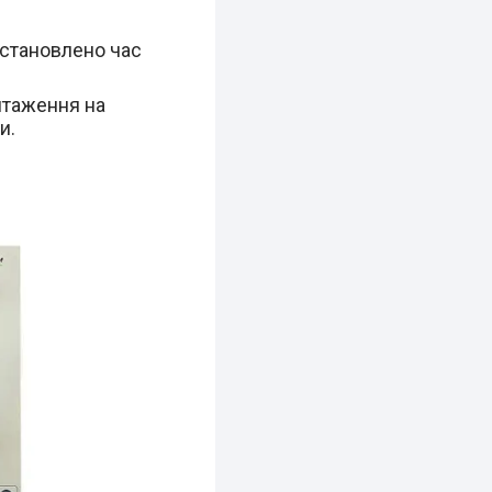
встановлено час
нтаження на
и.