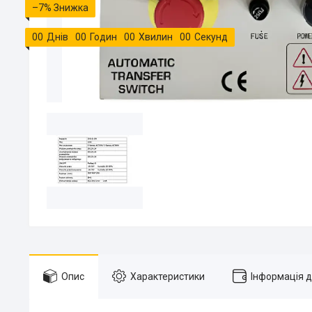
–7%
0
0
Днів
0
0
Годин
0
0
Хвилин
0
0
Секунд
Опис
Характеристики
Інформація 