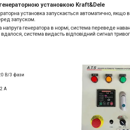
 генераторною установкою Kraft&Dele
раторна установка запускається автоматично, якщо 
еред запуском.
а напруга генератора в нормі, система переведе нава
 вдалося, система видасть відповідний сигнал тривог
20 В/3 фази
2 А