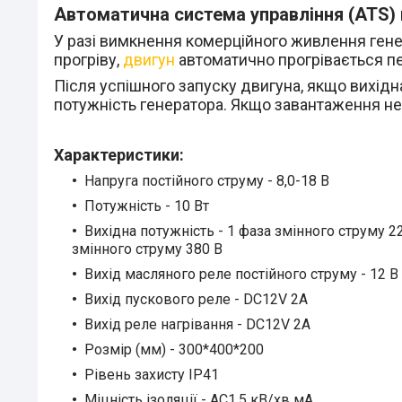
Автоматична система управління (ATS)
У разі вимкнення комерційного живлення гене
прогріву,
двигун
автоматично прогрівається п
Після успішного запуску двигуна, якщо вихідн
потужність генератора. Якщо завантаження не
Характеристики:
Напруга постійного струму - 8,0-18 В
Потужність - 10 Вт
Вихідна потужність - 1 фаза змінного струму 2
змінного струму 380 В
Вихід масляного реле постійного струму - 12 В 
Вихід пускового реле - DC12V 2A
Вихід реле нагрівання - DC12V 2A
Розмір (мм) - 300*400*200
Рівень захисту IP41
Міцність ізоляції - AC1,5 кВ/хв мА