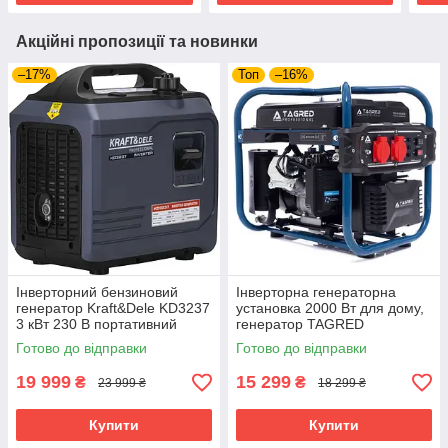
Акційні пропозиції та новинки
–17%
Топ
–16%
Інверторний бензиновий
Інверторна генераторна
генератор Kraft&Dele KD3237
установка 2000 Вт для дому,
3 кВт 230 В портативний
генератор TAGRED
генератор інвертного типу
TA2400INW
Готово до відправки
Готово до відправки
для побутових приладів
19 999
15 299
₴
₴
23 999 ₴
18 299 ₴
Купити
Купити