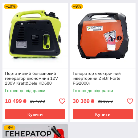
–10%
–9%
Портативний бензиновий
Генератор електричний
генератор економний 12V
інверторний 2 кВт Forte
230V Kraft&Dele KD680
FG2000i
бензогенератор інверторний
Готово до відправки
Готово до відправки
18 499
30 369
₴
₴
20 499 ₴
33 369 ₴
Купити
Купити
–8%