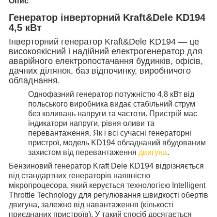
Опис
Генератор інверторний Kraft&Dele KD194
4,5 кВт
Інверторний генератор Kraft&Dele KD194 — це
високоякісний і надійний електрогенератор для
аварійного електропостачання будинків, офісів,
дачних ділянок, баз відпочинку, виробничого
обладнання.
Однофазний генератор потужністю 4,8 кВт від
польського виробника видає стабільний струм
без коливань напруги та частоти. Пристрій має
індикатори напруги, рівня оливи та
перевантаження. Як і всі сучасні генераторні
пристрої, модель KD194 обладнаний вбудованим
захистом від перевантаження
двигуна
.
Бензиновий генератор Kraft Dele KD194 відрізняється
від стандартних генераторів наявністю
мікропроцесора, який керується технологією Intelligent
Throttle Technology для регулювання швидкості обертів
двигуна, залежно від навантаження (кількості
приєднаних пристроїв). У такий спосіб досягається