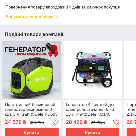
Повернення товару впродовж 14 днів за рахунок покупця
Всі умови повернення
Подібні товари компанії
Портативний бензиновий
Генератор 4-тактний для
Порт
генератор економний 3
електропостачання 5 кВт,
гене
кВт, 3 л Kraft & Dele KD685
15 л Kraft&Dele KD145
2,1к
бензогенератор
бензиновий генератор
бенз
24 579
28 469
20 
₴
₴
26 579 ₴
30 783 ₴
інверторний
буди
Купити
Купити