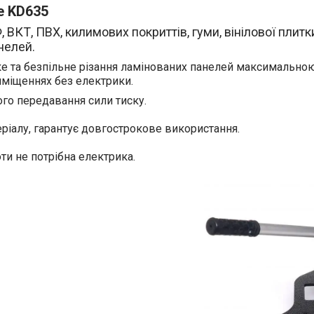
le KD635
КТ, ПВХ, килимових покриттів, гуми, вінілової плитки
нелей.
дке та безпільне різання ламінованих панелей максимальн
иміщеннях без електрики.
го передавання сили тиску.
ріалу, гарантує довгострокове використання.
ти не потрібна електрика.