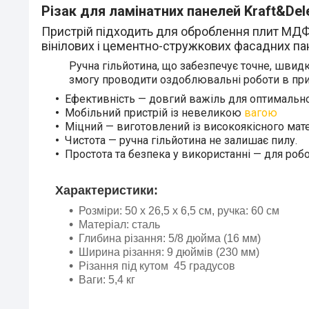
Різак для ламінатних панелей Kraft&De
Пристрій підходить для оброблення плит МДФ, В
вінілових і цементно-стружкових фасадних па
Ручна гільйотина, що забезпечує точне, шви
змогу проводити оздоблювальні роботи в пр
Ефективність — довгий важіль для оптимально
Мобільний пристрій із невеликою
вагою
Міцний — виготовлений із високоякісного мате
Чистота — ручна гільйотина не залишає пилу.
Простота та безпека у використанні — для робо
Характеристики:
Розміри: 50 х 26,5 х 6,5 см, ручка: 60 см
Матеріал: сталь
Глибина різання: 5/8 дюйма (16 мм)
Ширина різання: 9 дюймів (230 мм)
Різання під кутом 45 градусов
Ваги: 5,4 кг