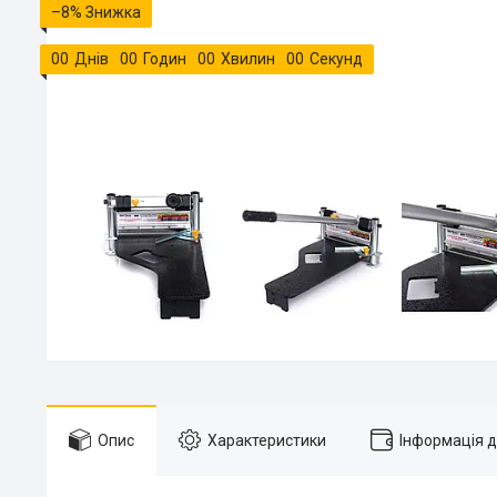
–8%
0
0
Днів
0
0
Годин
0
0
Хвилин
0
0
Секунд
Опис
Характеристики
Інформація 