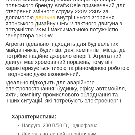
польського бренду Kraft&Dele призначений для
створення змінного струму 220V-230V за
допомогою
двигуна
внутрішнього згоряння
японського дизайну OHV 2-тактного двигуна з
потужністю 2KM і максимальною потужністю
генератора 1300W.
Агрегат ідеально підходить для будівельних
майданчиків, будинків, дач, кемпінгів і місць, де
потрібне надійне джерело енергії. Агрегатний
двигун має хромований поршень, тому він
характеризується тихою та рівномірною роботою
і водночас дуже економічний.
Ідеально підходить для аварійного
електропостачання: будинку, офісу, автомобіля,
яхти, кемпінгу, промислового обладнання та
інших ситуацій, які потребують електроенергії.
Характеристики:
Напруга: 230 В/50 Гц - однофазна
Двигун: двотактний із повітряним