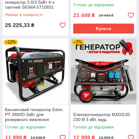
генератор 3.0/3.5кВт 4-х
інверторний портативний
Готово до відправки
тактний SIGMA 5710831
Немає в наявності
21 449
₴
24 449 ₴
25 225,33
₴
Купити
–12%
–7%
Бензиновий генератор Edon
PT-3800D 3кВт для
Електрогенератор MXGG30
резервного живлення
230 В 3 кВт, мідь
обладнання та інструментів
Готово до відправки
Готово до відправки
11 999
12 999
₴
₴
13 648 ₴
13 999 ₴