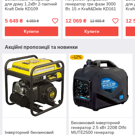
для дому 1,2кВт 2-тактний
генератор три фази 3000
для 
Kraft Dele KD109
Вт, 15 л Kraft&Dele KD161
Kraf
генератор бензиновий
бензиновий генератор
гене
портативний
трифазний
порт
5 649
12 069
12 
₴
₴
6 059 ₴
12 955 ₴
Купити
Купити
Акційні пропозиції та новинки
–12%
Бензиновий інверторний
генератор 2.5 кВт 220В DIN-
Інверторний бензиновий
MUTE2500 генератор