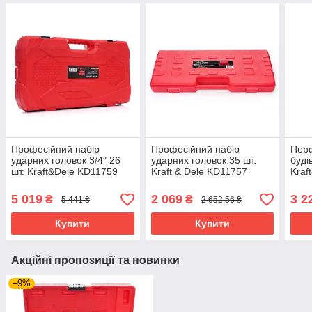
Професійний набір
Професійний набір
Пер
ударних головок 3/4" 26
ударних головок 35 шт.
буді
шт. Kraft&Dele KD11759
Kraft & Dele KD11757
Kraf
посилені ударні головки
посилені ударні головки
пер
бочк
5 019
2 069
3 2
₴
₴
5 441 ₴
2 652,56 ₴
Купити
Купити
Акційні пропозиції та новинки
–9%