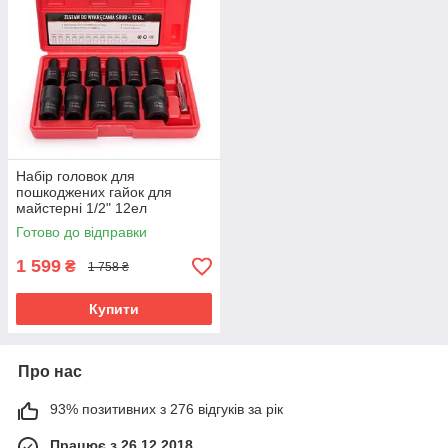
Набір головок для
пошкоджених гайок для
майстерні 1/2" 12ел
Kraft&Dele KD11792 набір
Готово до відправки
головок
1 599
₴
1 758 ₴
Купити
Про нас
93% позитивних з 276 відгуків за рік
Працює з 26.12.2018