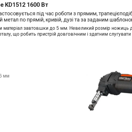
le KD1512 1600 Вт
Застосовується під час роботи з прямим, трапецієпод
 метал по прямій, кривій, дузі та за заданим шаблоно
и матеріал завтовшки до 5 мм. Невеликий розмір ножиць 
алу, що робить пристрій довговічним і здатним слугувати 
,6 мм