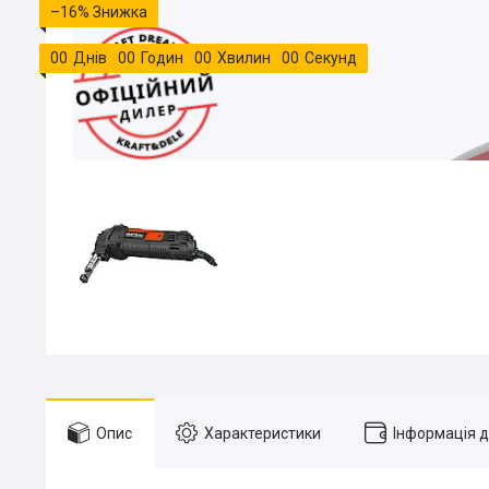
–16%
0
0
Днів
0
0
Годин
0
0
Хвилин
0
0
Секунд
Опис
Характеристики
Інформація 