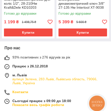
коліс 1/2", 28-210Нм
динамометричний ключ 3/8"
Kraft&Dele KD10203
27-135 Нм Intertool XT-9038
динамометричний ключ із
ключ для точного
Готово до відправки
Готово до відправки
тріскачкою
затягування гайок ключі
гайкові
1 199
5 399
₴
₴
1 498,75 ₴
5 600 ₴
Купити
Купити
Про нас
93% позитивних з 276 відгуків за рік
Працює з 26.12.2018
м. Львів
вулиця Зелена, 283 Львів, Львівська область, 79066,
Львів, Україна
Контакти
Сьогодні працює з 09:00 до 18:00
КНОПКА
Показати весь графік роботи
ЗВ'ЯЗКУ