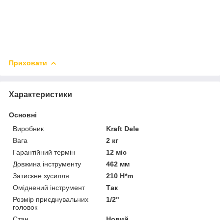
Приховати
Характеристики
Основні
Виробник
Kraft Dele
Вага
2 кг
Гарантійний термін
12 міс
Довжина інструменту
462 мм
Затискне зусилля
210 H*m
Оміднений інструмент
Так
Розмір приєднувальних
1/2"
головок
Стан
Новий