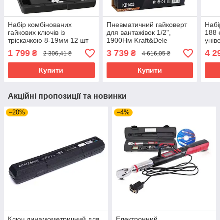
Набір комбінованих
Пневматичний гайковерт
Набі
гайкових ключів із
для вантажівок 1/2",
188 
тріскачкою 8-19мм 12 шт
1900Нм Kraft&Dele
унів
Kraft&Dele KD11304 ключі
KD1433 гайковерт
1 799
3 739
4 2
₴
₴
2 306,41 ₴
4 616,05 ₴
з шарніром
пневматичний ударний
Купити
Купити
Акційні пропозиції та новинки
–20%
–4%
Ключ динамометричний для
Електронний