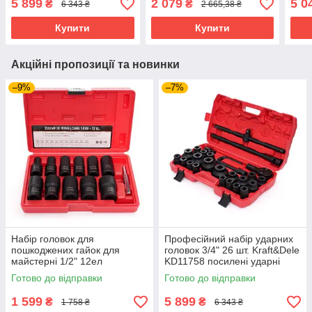
5 899
2 079
5 0
₴
₴
6 343 ₴
2 665,38 ₴
Купити
Купити
Акційні пропозиції та новинки
–9%
–7%
Набір головок для
Професійний набір ударних
пошкоджених гайок для
головок 3/4" 26 шт. Kraft&Dele
майстерні 1/2" 12ел
KD11758 посилені ударні
Kraft&Dele KD11792 набір
головки
Готово до відправки
Готово до відправки
головок
1 599
5 899
₴
₴
1 758 ₴
6 343 ₴