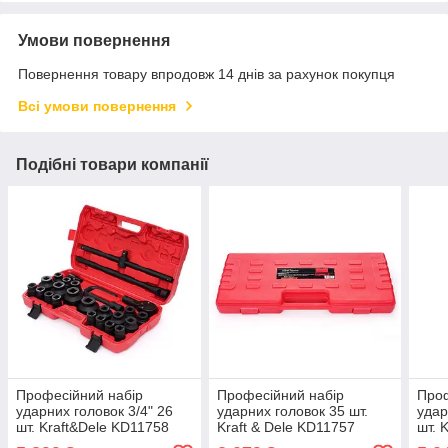
Умови повернення
Повернення товару впродовж 14 днів за рахунок покупця
Всі умови повернення
Подібні товари компанії
Професійний набір
Професійний набір
Проф
ударних головок 3/4" 26
ударних головок 35 шт.
удар
шт. Kraft&Dele KD11758
Kraft & Dele KD11757
шт. 
посилені ударні головки
посилені ударні головки
поси