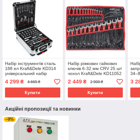
Набір інструментів сталь
Набір ріжкових гайкових
Набі
188 ел Kraft&Dele KD314
ключів 6-32 мм CRV 25 шт
запр
універсальний набір
чохол Kraft&Dele KD11052
34–8
гайкові ключі для сто
KD12
4 299
2 449
3 2
₴
₴
4 665 ₴
2 900 ₴
ріжкові ключі для гаража
підв
Купити
Купити
Акційні пропозиції та новинки
–9%