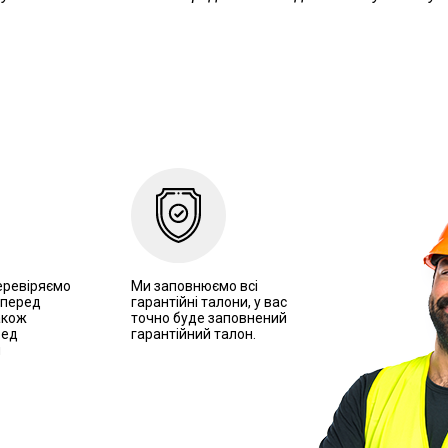
еревіряємо
Ми заповнюємо всі
 перед
гарантійні талони, у вас
акож
точно буде заповнений
ред
гарантійний талон.
м