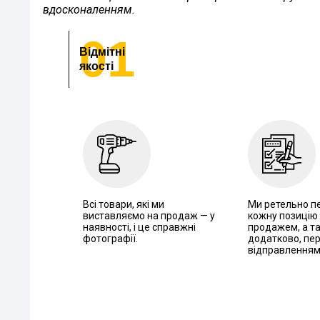
вдосконаленням.
01
Відмітні
якості
Всі товари, які ми
Ми ретельно п
виставляємо на продаж — у
кожну позицію
наявності, і це справжні
продажем, а т
фотографії.
додатково, пе
відправлення