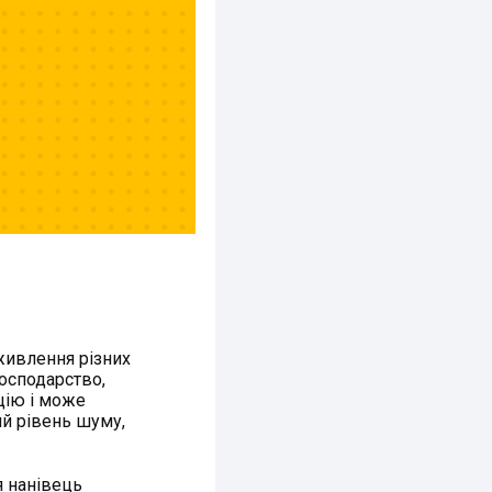
живлення різних
осподарство,
цію і може
й рівень шуму,
я нанівець