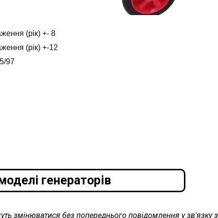
ення (рік) +- 8
ення (рік) +-12
5/97
моделі генераторів
жуть змінюватися без попереднього повідомлення у зв'язку 