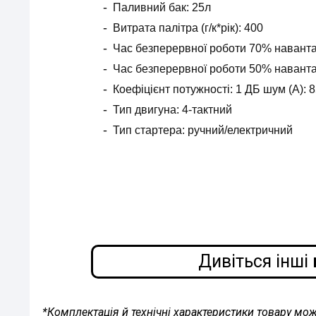
Паливний бак: 25л
Витрата палітра (г/к*рік): 400
Час безперервної роботи 70% навантаж
Час безперервної роботи 50% навантаж
Коефіцієнт потужності: 1 ДБ шум (А): 8
Тип двигуна: 4-тактний
Тип стартера: ручний/електричний
Дивіться інші
*Комплектація й технічні характеристики товару мо