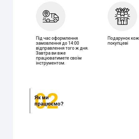
Під час оформлення
Подарунок ко
замовлення до 14:00
покупцеві
відправлення того ж дня.
Завтра ви вже
працюватимете своїм
інструментом.
02
Як ми
працюємо?