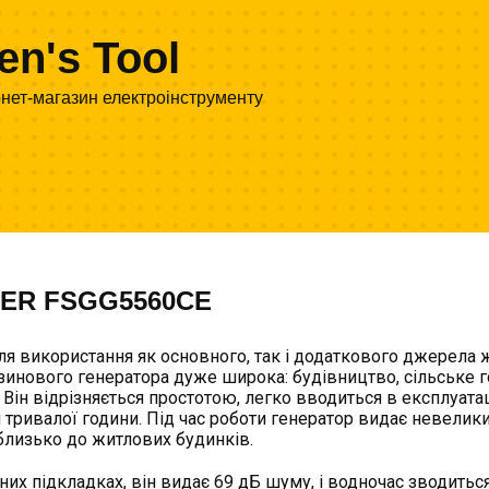
en's Tool
рнет-магазин електроінструменту
KER FSGG5560CE
ля використання як основного, так і додаткового джерела 
зинового генератора дуже широка: будівництво, сільське г
. Він відрізняється простотою, легко вводиться в експлуата
ривалої години. Під час роботи генератор видає невелики
близько до житлових будинків.
их підкладках, він видає 69 дБ шуму, і водночас зводитьс