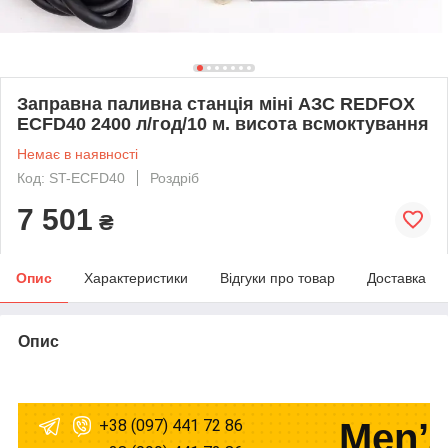
Заправна паливна станція міні АЗС REDFOX
ECFD40 2400 л/год/10 м. висота всмоктування
Немає в наявності
Код: ST-ECFD40
Роздріб
7 501
₴
Опис
Характеристики
Відгуки про товар
Доставка
Опис
+38 (097) 441 72 86
Men’s