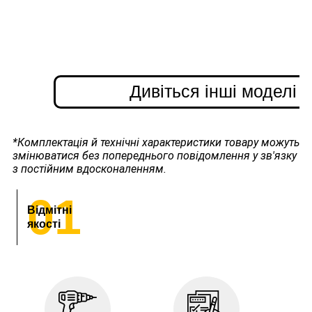
Дивіться інші моделі
з
*Комплектація й технічні характеристики товару можуть
змінюватися без попереднього повідомлення у зв'язку
з постійним вдосконаленням.
01
Відмітні
якості