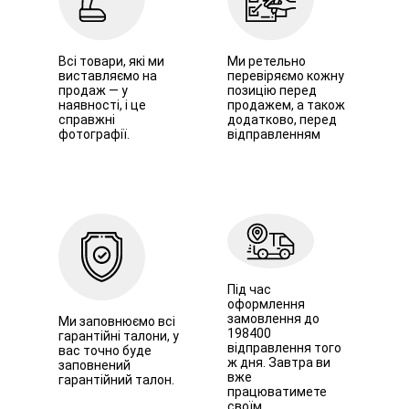
Всі товари, які ми
Ми ретельно
виставляємо на
перевіряємо кожну
продаж — у
позицію перед
наявності, і це
продажем, а також
справжні
додатково, перед
фотографії.
відправленням
Під час
оформлення
замовлення до
Ми заповнюємо всі
198400
гарантійні талони, у
відправлення того
вас точно буде
ж дня. Завтра ви
заповнений
вже
гарантійний талон.
працюватимете
своїм