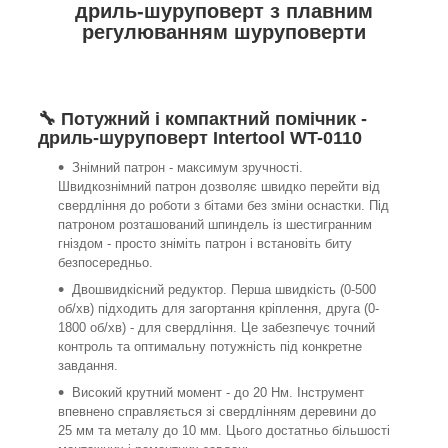
дриль-шуруповерт з плавним
регулюванням шуруповерти
🔧 Потужний і компактний помічник -
дриль-шуруповерт Intertool WT-0110
Знімний патрон - максимум зручності.
Швидкознімний патрон дозволяє швидко перейти від
свердління до роботи з бітами без зміни оснастки. Під
патроном розташований шпиндель із шестигранним
гніздом - просто зніміть патрон і встановіть биту
безпосередньо.
Двошвидкісний редуктор. Перша швидкість (0-500
об/хв) підходить для загортання кріплення, друга (0-
1800 об/хв) - для свердління. Це забезпечує точний
контроль та оптимальну потужність під конкретне
завдання.
Високий крутний момент - до 20 Нм. Інструмент
впевнено справляється зі свердлінням деревини до
25 мм та металу до 10 мм. Цього достатньо більшості