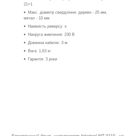
21+1
Макс. діаметр свердління: дерево - 25 мм,
метал - 10 мм
Наявність реверсу: є
Напруга живлення: 230 В
Довжина кабелю: 3 м
Вага: 1,63 кг
Гарантія: 3 роки
Електричний дриль-шуруповерт Intertool WT-0110 - це