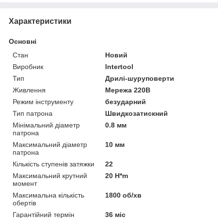
Характеристики
Основні
Стан
Новий
Виробник
Intertool
Тип
Дрилі-шуруповерти
Живлення
Мережа 220В
Режим інструменту
безударний
Тип патрона
Швидкозатискний
Мінімальний діаметр
0.8 мм
патрона
Максимальний діаметр
10 мм
патрона
Кількість ступенів затяжки
22
Максимальний крутний
20 H*m
момент
Максимальна кількість
1800 об/хв
обертів
Гарантійний термін
36 міс