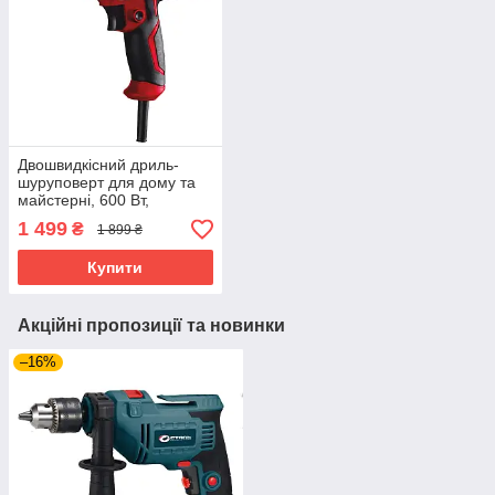
Двошвидкісний дриль-
шуруповерт для дому та
майстерні, 600 Вт,
мережевий, Haisser HS
1 499
₴
1 899 ₴
DS600 - 2VQC
Купити
Акційні пропозиції та новинки
–16%