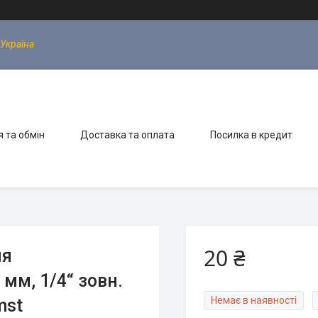
 Україна
 та обмін
Доставка та оплата
Посилка в кредит
20 ₴
ля
 мм, 1/4“ зовн.
Немає в наявності
mst