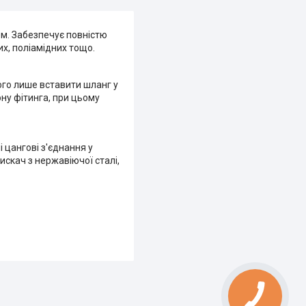
м. Забезпечує повністю
их, поліамідних тощо.
ого лише вставити шланг у
ну фітинга, при цьому
і цангові з'єднання у
искач з нержавіючої сталі,