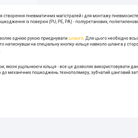
ля створення пневматичних магістралей і для монтажу пневмосисте
кодження їх поверхні (PU, PE, PA) - поліуретанових, поліетиленов
зволяє однією рукою приєднувати
шланги
. Для цього необхідно всь
то натиснувши на спеціальну кнопку-кільце навколо шланга у сторо
.
и, якісні ущільнюючі кільця - все це дозволяє використовувати дан
го до механічних пошкоджень технополімеру, зубчатий цанговий зат