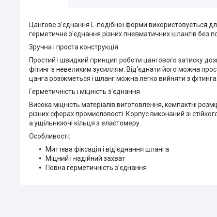
Цангове з'єднання L-подібної форми використовується д
герметичне з'єднання різних пневматичних шлангів без пош
Зручна і проста конструкція
Простий і швидкий принцип роботи цангового затиску до
фітинг з невеликим зусиллям. Від'єднати його можна прос
цанга розіжметься і шланг можна легко вийняти з фітинга
Герметичність і міцність з'єднання
Висока міцність матеріалів виготовлення, компактні розмір
різних сферах промисловості. Корпус виконаний зі стійко
а ущільнюючі кільця з еластомеру.
Особливості:
Миттєва фіксація і від'єднання шланга
Міцний і надійний захват
Повна герметичність з'єднання