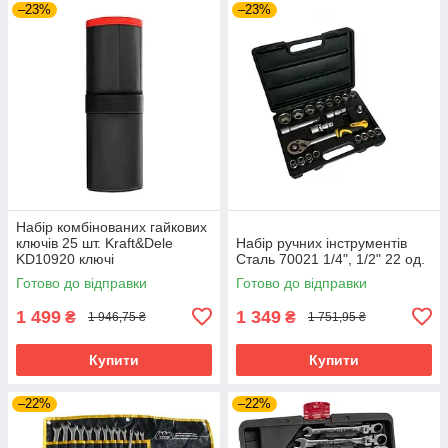
–23%
–23%
Набір комбінованих гайкових
ключів 25 шт. Kraft&Dele
Набір ручних інструментів
KD10920 ключі
Сталь 70021 1/4", 1/2" 22 од.
Готово до відправки
Готово до відправки
1 499
1 349
₴
₴
1 946,75 ₴
1 751,95 ₴
Купити
Купити
–22%
–22%