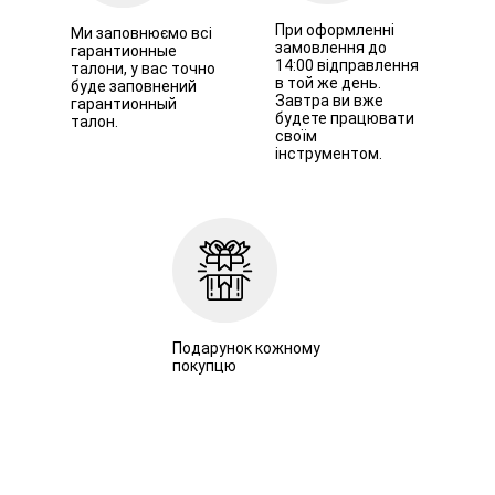
При оформленні
Ми заповнюємо всі
замовлення до
гарантионные
14:00 відправлення
талони, у вас точно
в той же день.
буде заповнений
Завтра ви вже
гарантионный
будете працювати
талон.
своїм
інструментом.
Подарунок кожному
покупцю