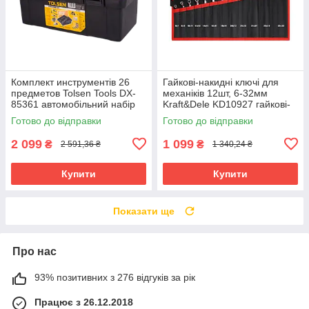
Комплект инструментів 26
Гайкові-накидні ключі для
предметов Tolsen Tools DX-
механіків 12шт, 6-32мм
85361 автомобільний набір
Kraft&Dele KD10927 гайкові-
інструментів
накидні ключі набір
Готово до відправки
Готово до відправки
2 099
1 099
₴
₴
2 591,36 ₴
1 340,24 ₴
Купити
Купити
Показати ще
Про нас
93% позитивних з 276 відгуків за рік
Працює з 26.12.2018