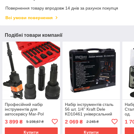
Повернення товару впродовж 14 днів за рахунок покупця
Всі умови повернення
Подібні товари компанії
Професійний набір
Набір інструментів сталь
Набі
інструментів для
56 шт, 1/4" Kraft Dele
Стал
автосервісу Mar-Pol
KD10461 універсальний
од.
M58265, ударні головки та
набір
3 899
2 069
1 7
₴
₴
5 198,67 ₴
2 245 ₴
біти 3/4" і 1".
Купити
Купити