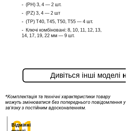
(PH) 3, 4 ― 2 шт.
(PZ) 3, 4 ― 2 шт
(TP) T40, T45, T50, T55 ― 4 шт.
Ключі комбіновані: 8, 10, 11, 12, 13,
14, 17, 19, 22 мм ― 9 шт.
Дивіться інші моделі
на
*Комплектація та технічні характеристики товару
можуть змінюватися без попереднього повідомлення у
зв'язку з постійним вдосконаленням.
01
Відмінні
якості