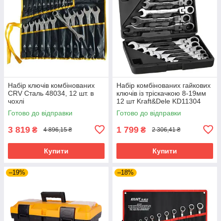
Набір ключів комбінованих
Набір комбінованих гайкових
CRV Сталь 48034, 12 шт. в
ключів із тріскачкою 8-19мм
чохлі
12 шт Kraft&Dele KD11304
ключі з шарніром
Готово до відправки
Готово до відправки
3 819
1 799
₴
₴
4 896,15 ₴
2 306,41 ₴
Купити
Купити
–19%
–18%