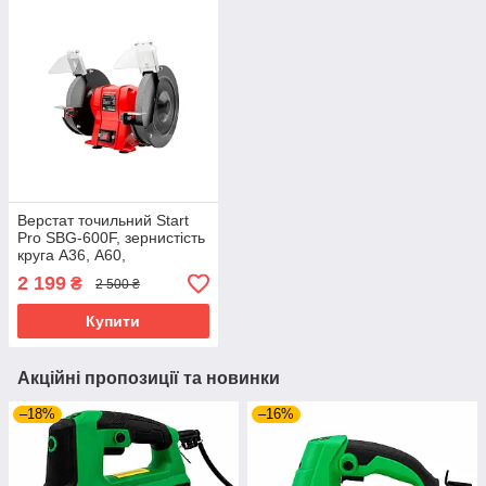
Верстат точильний Start
Pro SBG-600F, зернистість
круга А36, А60,
регулювання обертів,
2 199
₴
2 500 ₴
2950 об/хв, 600 Вт
Купити
Акційні пропозиції та новинки
–18%
–16%