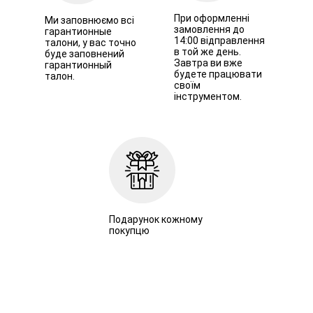
При оформленні
Ми заповнюємо всі
замовлення до
гарантионные
14:00 відправлення
талони, у вас точно
в той же день.
буде заповнений
Завтра ви вже
гарантионный
будете працювати
талон.
своїм
інструментом.
Подарунок кожному
покупцю