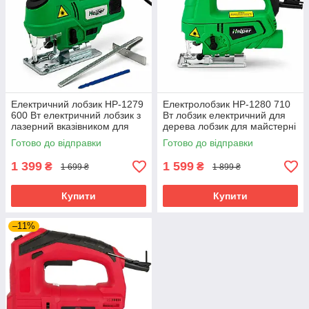
Електричний лобзик HP-1279
Електролобзик HP-1280 710
600 Вт електричний лобзик з
Вт лобзик електричний для
лазерний вказівником для
дерева лобзик для майстерні
пропилу дерева
лобзик мережевий
Готово до відправки
Готово до відправки
1 399
1 599
₴
₴
1 699 ₴
1 899 ₴
Купити
Купити
–11%