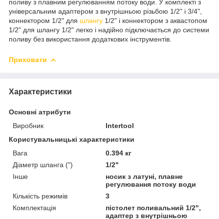
поливу з плавним регулюванням потоку води. У комплекті з
універсальним адаптером з внутрішньою різьбою 1/2" і 3/4",
коннектором 1/2" для
шлангу
1/2" і коннектором з аквастопом
1/2" для шлангу 1/2" легко і надійно підключається до системи
поливу без використання додаткових інструментів.
Приховати
Характеристики
Основні атрибути
Виробник
Intertool
Користувальницькі характеристики
Вага
0.394 кг
Діаметр шланга (")
1/2"
Інше
носик з латуні, плавне
регулювання потоку води
Кількість режимів
3
Комплектація
пістолет поливальний 1/2",
адаптер з внутрішньою