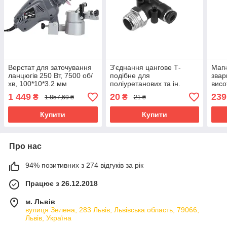
Верстат для заточування
З'єднання цангове Т-
Магн
ланцюгів 250 Вт, 7500 об/
подібне для
звар
хв, 100*10*3.2 мм
поліуретанових та ін.
висо
INTERTOOL DT-0850 mst
шлангів 4*4 мм, 1/4" зовн.
INT
1 449
20
239
₴
₴
1 857,69 ₴
21 ₴
mst
різьба INTERTOOL PT-
mst
2350 mst mst
Купити
Купити
Про нас
94% позитивних з 274 відгуків за рік
Працює з 26.12.2018
м. Львів
вулиця Зелена, 283 Львів, Львівська область, 79066,
Львів, Україна