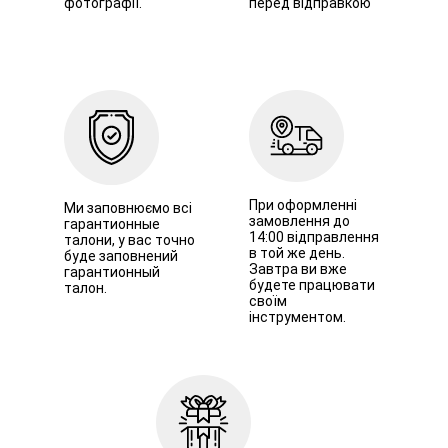
фотографії.
перед відправкою
При оформленні
Ми заповнюємо всі
замовлення до
гарантионные
14:00 відправлення
талони, у вас точно
в той же день.
буде заповнений
Завтра ви вже
гарантионный
будете працювати
талон.
своїм
інструментом.