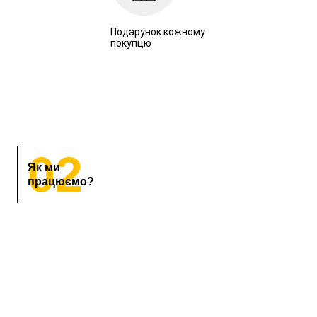
Подарунок кожному
покупцю
02
Як ми
працюємо?