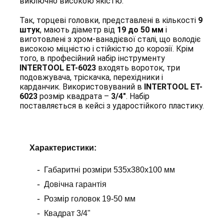
виключно високою якістю.
Так, торцеві головки, представлені в кількості
9
штук
, мають діаметр від
19 до 50 мм
і
виготовлені з хром-ванадієвої сталі, що володіє
високою міцністю і стійкістю до корозії. Крім
того, в професійний набір інструменту
INTERTOOL ET-6023
входять вороток, три
подовжувача, тріскачка, перехідники і
карданчик. Використовуваний в
INTERTOOL ET-
6023
розмір квадрата –
3/4"
. Набір
поставляється в кейсі з ударостійкого пластику.
Х
арактеристики
:
Габаритні розміри 535х380х100 мм
Довічна гарантія
Розмір головок 19-50 мм
Квадрат 3/4"