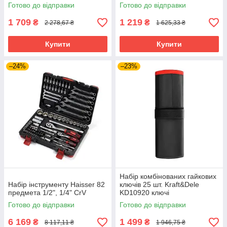
Готово до відправки
Готово до відправки
1 709
1 219
₴
₴
2 278,67 ₴
1 625,33 ₴
Купити
Купити
–24%
–23%
Набір комбінованих гайкових
Набір інструменту Haisser 82
ключів 25 шт. Kraft&Dele
предмета 1/2", 1/4" CrV
KD10920 ключі
Готово до відправки
Готово до відправки
6 169
1 499
₴
₴
8 117,11 ₴
1 946,75 ₴