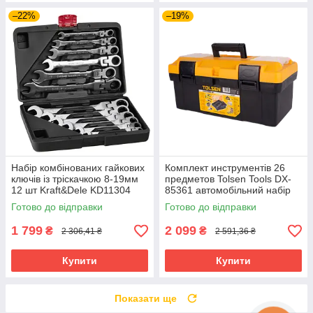
–22%
–19%
Набір комбінованих гайкових
Комплект инструментів 26
ключів із тріскачкою 8-19мм
предметов Tolsen Tools DX-
12 шт Kraft&Dele KD11304
85361 автомобільний набір
ключі з шарніром
інструментів
Готово до відправки
Готово до відправки
1 799
2 099
₴
₴
2 306,41 ₴
2 591,36 ₴
Купити
Купити
Показати ще