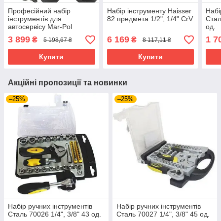
Професійний набір
Набір інструменту Haisser
Набі
інструментів для
82 предмета 1/2", 1/4" CrV
Стал
автосервісу Mar-Pol
од.
M58265, ударні головки та
3 899
6 169
1 7
₴
₴
5 198,67 ₴
8 117,11 ₴
біти 3/4" і 1".
Купити
Купити
Акційні пропозиції та новинки
–25%
–25%
Набір ручних інструментів
Набір ручних інструментів
Сталь 70026 1/4", 3/8" 43 од.
Сталь 70027 1/4", 3/8" 45 од.