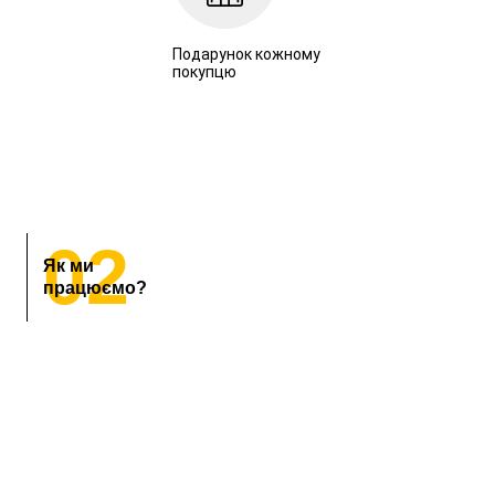
Подарунок кожному
покупцю
02
Як ми
працюємо?