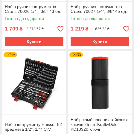
Набір ручних інструментів
Набір ручних інструментів
Сталь 70026 1/4", 3/8" 43 од.
Сталь 70027 1/4", 3/8" 45 од.
Готово до відправки
Готово до відправки
1 709
1 219
₴
₴
2 278,67 ₴
1 625,33 ₴
Купити
Купити
–24%
–23%
Набір комбінованих гайкових
Набір інструменту Haisser 82
ключів 25 шт. Kraft&Dele
предмета 1/2", 1/4" CrV
KD10920 ключі