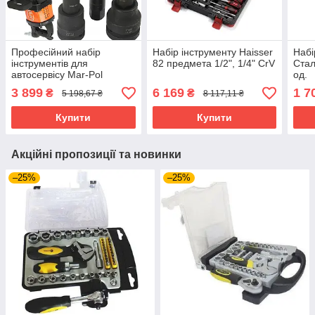
Професійний набір
Набір інструменту Haisser
Набі
інструментів для
82 предмета 1/2", 1/4" CrV
Стал
автосервісу Mar-Pol
од.
M58265, ударні головки та
3 899
6 169
1 7
₴
₴
5 198,67 ₴
8 117,11 ₴
біти 3/4" і 1".
Купити
Купити
Акційні пропозиції та новинки
–25%
–25%