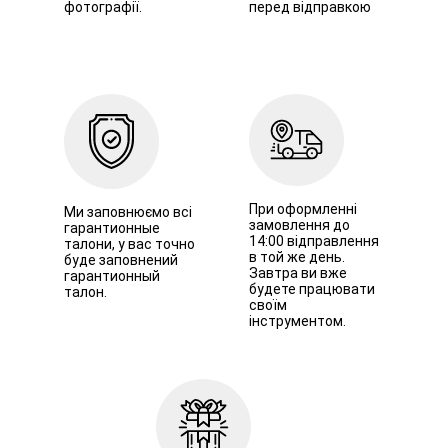
фотографії.
перед відправкою
При оформленні
Ми заповнюємо всі
замовлення до
гарантионные
14:00 відправлення
талони, у вас точно
в той же день.
буде заповнений
Завтра ви вже
гарантионный
будете працювати
талон.
своїм
інструментом.