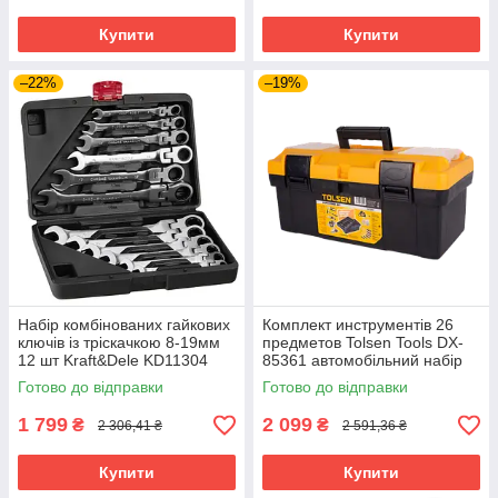
Купити
Купити
–22%
–19%
Набір комбінованих гайкових
Комплект инструментів 26
ключів із тріскачкою 8-19мм
предметов Tolsen Tools DX-
12 шт Kraft&Dele KD11304
85361 автомобільний набір
ключі з шарніром
інструментів
Готово до відправки
Готово до відправки
1 799
2 099
₴
₴
2 306,41 ₴
2 591,36 ₴
Купити
Купити