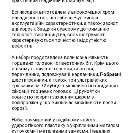
практичний і надійний в експлуатації.
Всі насадки виготовлені з високоміцної хром-
ванадієвої сталі, що забезпечує високі
експлуатаційні характеристики, а також захист
від корозії. Завдяки суворому дотриманню
технології виробництва, весь інструмент
характеризуються точністю і відсутністю
дефектів.
У наборі представлена величезна кількість
торцевих головок і отверточних біт. Крім цього,
в ньому є свічкові головки, воротки,
перехідники, подовжувачі, карданчики,
Г-образні
шестигранники, а також три ультралегких
тріскачки на
72 зубця
з можливістю скидання і
фіксації торцевих головок. Ці рукоятки
повністю покриті захисним шаром з
поліпропілену, що виключає можливість появи
корозії.
Набір розміщений у надійному кейсі з
ударостійкого пластику з укріпленими металом
куточками і металевими замками. Невеликі