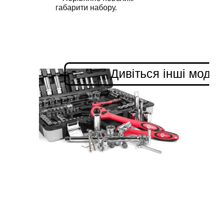
габарити набору.
Дивіться інші мод