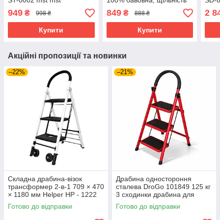
ST-0002 mst mst
100% бавовна, щільність
SD-8
180 г / м2, M INTERTOOL
949
849
2 8
₴
₴
998 ₴
888 ₴
SP-3042 mst
Купити
Купити
Акційні пропозиції та новинки
–22%
–21%
Складна драбина-візок
Драбина одностороння
трансформер 2-в-1 709 × 470
сталева DroGo 101849 125 кг
× 1180 мм Helper HP - 1222
3 сходинки драбина для
драбина для ремонтних робіт
ремонту одностороння
Готово до відправки
Готово до відправки
драбина для дому