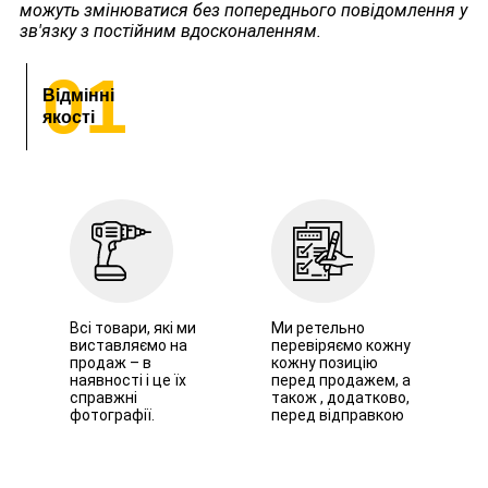
можуть змінюватися без попереднього повідомлення у
зв'язку з постійним вдосконаленням.
01
Відмінні
якості
Всі товари, які ми
Ми ретельно
виставляємо на
перевіряємо кожну
продаж – в
кожну позицію
наявності і це їх
перед продажем, а
справжні
також , додатково,
фотографії.
перед відправкою