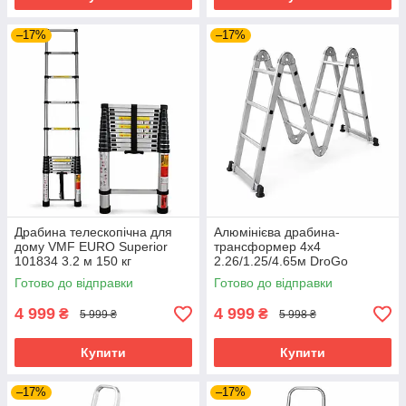
–17%
–17%
Драбина телескопічна для
Алюмінієва драбина-
дому VMF EURO Superior
трансформер 4х4
101834 3.2 м 150 кг
2.26/1.25/4.65м DroGo
алюмінієва телескопічна
101892 алюмінієва драбина з
Готово до відправки
Готово до відправки
драбина
шарнірною конструкцією
4 999
4 999
₴
₴
5 999 ₴
5 998 ₴
Купити
Купити
–17%
–17%