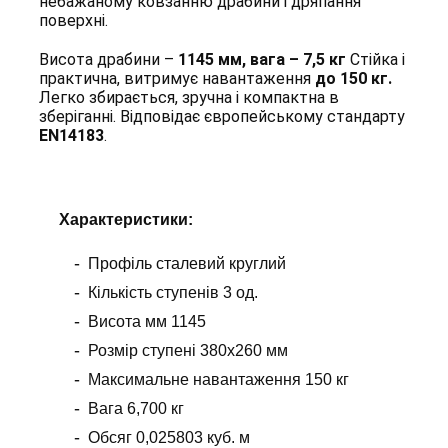
небажаному ковзанню драбини і дряпання
поверхні.
Висота драбини –
1145 мм, вага – 7,5 кг
Стійка і
практична, витримує навантаження
до 150 кг.
Легко збирається, зручна і компактна в
зберіганні. Відповідає європейському стандарту
EN14183
.
Х
арактеристики
:
Профіль сталевий круглий
Кількість ступенів 3 од.
Висота мм 1145
Розмір ступені 380x260 мм
Максимальне навантаження 150 кг
Вага 6,700 кг
Обсяг 0,025803 куб. м