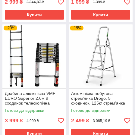
2 999
1 099
₴
₴
3 844,87 ₴
1 399 ₴
Купити
Купити
–20%
–19%
Драбина алюмінієва VMF
Алюмінієва побутова
EURO Superior 2.6м 9
стрем'янка Drogo, 5
сходинок телескопічна
сходинок, 125кг стрем'янка
драбина для будівельних
алюмінієва побутова
Готово до відправки
Готово до відправки
робіт драбина побутова
монтажна драбина
3 999
2 499
₴
₴
4 999 ₴
3 085,19 ₴
Купити
Купити