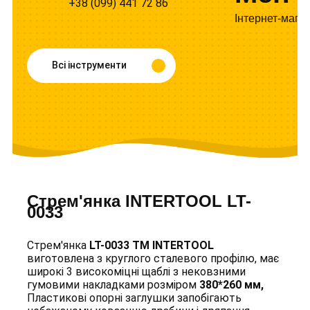
+38 (099) 441 72 86
Інтернет-мага
Всі інструменти
Стрем'янка INTERTOOL LT-
0033
Стрем'янка
LT-0033 ТМ INTERTOOL
виготовлена з круглого сталевого профілю, має
широкі 3 високоміцні щаблі з нековзними
гумовими накладками розміром
380*260 мм,
Пластикові опорні заглушки запобігають