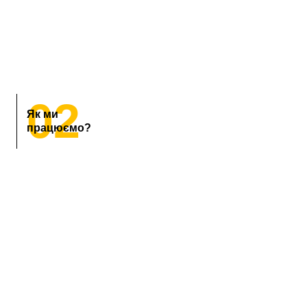
02
Як ми
працюємо?