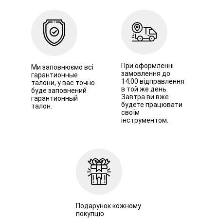
При оформленні
Ми заповнюємо всі
замовлення до
гарантионные
14:00 відправлення
талони, у вас точно
в той же день.
буде заповнений
Завтра ви вже
гарантионный
будете працювати
талон.
своїм
інструментом.
Подарунок кожному
покупцю