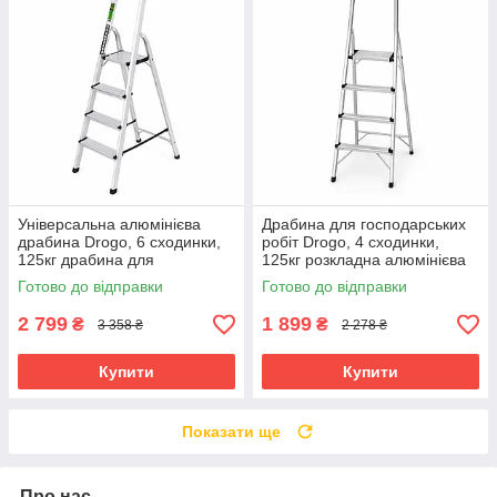
Універсальна алюмінієва
Драбина для господарських
драбина Drogo, 6 сходинки,
робіт Drogo, 4 сходинки,
125кг драбина для
125кг розкладна алюмінієва
будівництва драбина для
драбина
Готово до відправки
Готово до відправки
магазину
2 799
1 899
₴
₴
3 358 ₴
2 278 ₴
Купити
Купити
Показати ще
Про нас