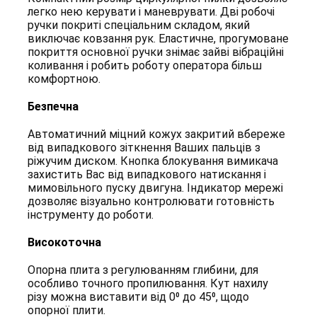
легко нею керувати і маневрувати. Дві робочі
ручки покриті спеціальним складом, який
виключає ковзання рук. Еластичне, прогумоване
покриття основної ручки знімає зайві вібраційні
коливання і робить роботу оператора більш
комфортною.
Безпечна
Автоматичний міцний кожух закритий вбереже
від випадкового зіткнення Ваших пальців з
ріжучим диском. Кнопка блокування вимикача
захистить Вас від випадкового натискання і
мимовільного пуску двигуна. Індикатор мережі
дозволяє візуально контролювати готовність
інструменту до роботи.
Високоточна
Опорна плита з регулюванням глибини, для
особливо точного пропилювання. Кут нахилу
різу можна виставити від 0⁰ до 45⁰, щодо
опорної плити.