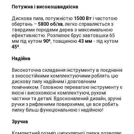
Потужна і високошвидкісна
Дискова пила, потужністю
1500 Вт
і частотою
обертань –
5800 об/хв
, легко справляється з
твердими породами дерев з максимальною
ефективністю. Розпилює брус завтовшки 65
мм під кутом
90⁰
, товщиною
43 мм
- під кутом
45⁰
.
Надійна
Високоточна складання інструменту в поєднанні
з зносостійкими комплектуючими роблять цю
дискову пилу надійним і довговічним
помічником. Головною перевагою інструменту є
якісні і високоякісні комплектуючі, рухомі
частини та деталі. Вдосконалений дизайн, зручні
ручки з рифленими поверхнями, це все робить
пилку більш функціональною і надійною!
Зручна
Компактний розмір циркулярної пилки дозволяє