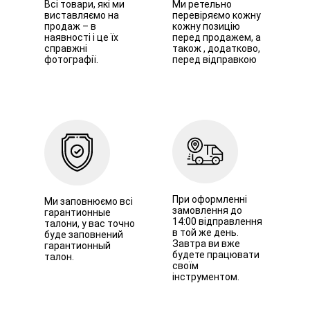
Всі товари, які ми
Ми ретельно
виставляємо на
перевіряємо кожну
продаж – в
кожну позицію
наявності і це їх
перед продажем, а
справжні
також , додатково,
фотографії.
перед відправкою
При оформленні
Ми заповнюємо всі
замовлення до
гарантионные
14:00 відправлення
талони, у вас точно
в той же день.
буде заповнений
Завтра ви вже
гарантионный
будете працювати
талон.
своїм
інструментом.