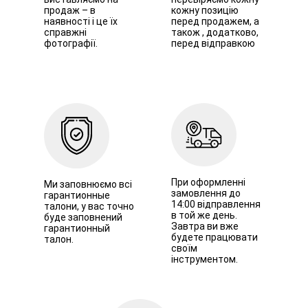
продаж – в
кожну позицію
наявності і це їх
перед продажем, а
справжні
також , додатково,
фотографії.
перед відправкою
При оформленні
Ми заповнюємо всі
замовлення до
гарантионные
14:00 відправлення
талони, у вас точно
в той же день.
буде заповнений
Завтра ви вже
гарантионный
будете працювати
талон.
своїм
інструментом.