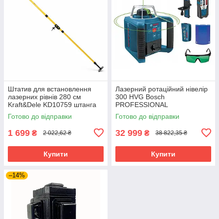
Штатив для встановлення
Лазерний ротаційний нівелір
лазерних рівнів 280 см
300 HVG Bosch
Kraft&Dele KD10759 штанга
PROFESSIONAL
телескопічна
Готово до відправки
Готово до відправки
1 699
32 999
₴
₴
2 022,62 ₴
38 822,35 ₴
Купити
Купити
–14%