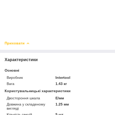
Приховати
Характеристики
Основні
Виробник
Intertool
Вага
1.43 кг
Користувальницькі характеристики
Двостороння шкала
Е/мм
Довжина у складеному
1.25 мм
вигляді
Кількість секцій
5 шт