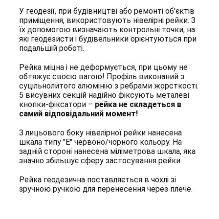
У геодезії, при будівництві або ремонті об'єктів
приміщення, використовують нівелірні рейки. З
їх допомогою визначають контрольні точки, на
які геодезисти і будівельники орієнтуються при
подальшій роботі.
Рейка міцна і не деформується, при цьому не
обтяжує своєю вагою! Профіль виконаний з
суцільнолитого алюмінію з ребрами жорсткості.
5 висувних секцій надійно фіксують металеві
кнопки-фіксатори –
рейка не складеться в
самий відповідальний момент!
З лицьового боку нівелірної рейки нанесена
шкала типу "Е" червоно/чорного кольору. На
задній стороні нанесена міліметрова шкала, яка
значно збільшує сферу застосування рейки.
Рейка геодезична поставляється в чохлі зі
зручною ручкою для перенесення через плече.