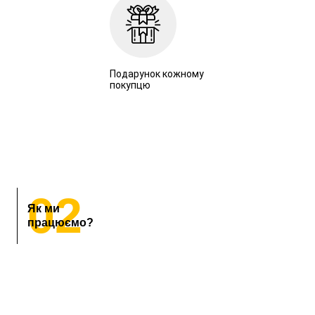
Подарунок кожному
покупцю
02
Як ми
працюємо?