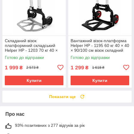
Складаний візок
Вантажний візок-платформа
платформний складський
Helper HP - 1195 60 кг 40 × 40
Helper HP - 1203 70 кг 40 ×
× 90/100 см візок складний
41 × 100 см транспортний
складський транспортний
Готово до відправки
Готово до відправки
візок складський
візок-платформа
1 999
1 299
₴
₴
2 573 ₴
1 618 ₴
Купити
Купити
Показати ще
Про нас
93% позитивних з 277 відгуків за рік