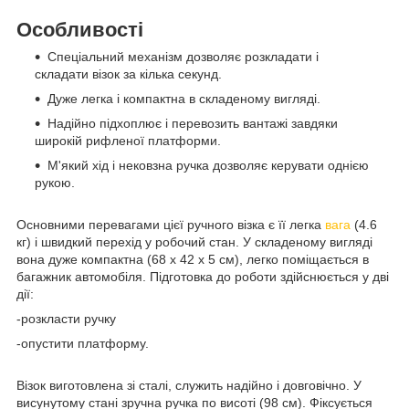
Особливості
Спеціальний механізм дозволяє розкладати і
складати візок за кілька секунд.
Дуже легка і компактна в складеному вигляді.
Надійно підхоплює і перевозить вантажі завдяки
широкій рифленої платформи.
М'який хід і нековзна ручка дозволяє керувати однією
рукою.
Основними перевагами цієї ручного візка є її легка
вага
(4.6
кг) і швидкий перехід у робочий стан. У складеному вигляді
вона дуже компактна (68 х 42 х 5 см), легко поміщається в
багажник автомобіля. Підготовка до роботи здійснюється у дві
дії:
-розкласти ручку
-опустити платформу.
Візок виготовлена зі сталі, служить надійно і довговічно. У
висунутому стані зручна ручка по висоті (98 см). Фіксується