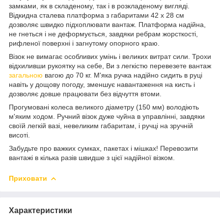
замками, як в складеному, так і в розкладеному вигляді.
Відкидна сталева платформа з габаритами 42 х 28 см
дозволяє швидко підхоплювати вантаж. Платформа надійна,
не гнеться і не деформується, завдяки ребрам жорсткості,
рифленої поверхні і загнутому опорного краю.
Візок не вимагає особливих умінь і великих витрат сили. Трохи
відхиливши рукоятку на себе, Ви з легкістю перевезете вантаж
загальною
вагою до 70 кг. М'яка ручка надійно сидить в руці
навіть у дощову погоду, зменшує навантаження на кисть і
дозволяє довше працювати без відчуття втоми.
Прогумовані колеса великого діаметру (150 мм) володіють
м'яким ходом. Ручний візок дуже чуйна в управлінні, завдяки
своїй легкій вазі, невеликим габаритам, і ручці на зручній
висоті.
Забудьте про важких сумках, пакетах і мішках! Перевозити
вантажі в кілька разів швидше з цієї надійної візком.
Приховати
Характеристики