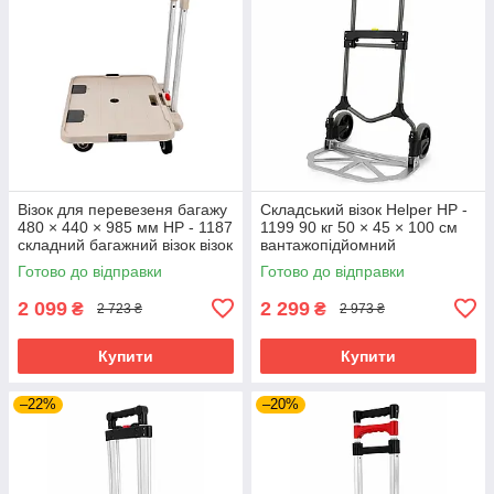
Візок для перевезеня багажу
Складський візок Helper HP -
480 × 440 × 985 мм HP - 1187
1199 90 кг 50 × 45 × 100 см
складний багажний візок візок
вантажопідйомний
з телескопічною ручкою для
транспортний візок-
Готово до відправки
Готово до відправки
вантажів
платформа
2 099
2 299
₴
₴
2 723 ₴
2 973 ₴
Купити
Купити
–22%
–20%