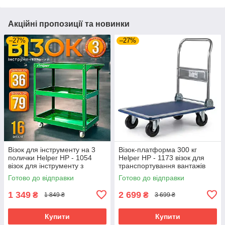
Акційні пропозиції та новинки
–27%
–27%
Візок для інструменту на 3
Візок-платформа 300 кг
полички Helper HP - 1054
Helper HP - 1173 візок для
візок для інструменту з
транспортування вантажів
колесами візок для СТО
складська платформа
Готово до відправки
Готово до відправки
вантажний візок для складів
1 349
2 699
₴
₴
1 849 ₴
3 699 ₴
Купити
Купити