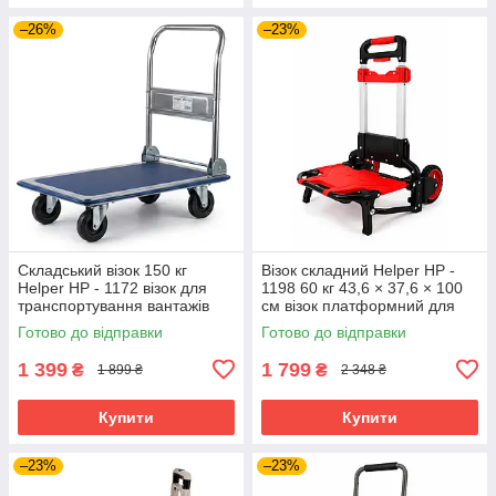
–26%
–23%
Складський візок 150 кг
Візок складний Helper HP -
Helper HP - 1172 візок для
1198 60 кг 43,6 × 37,6 × 100
транспортування вантажів
см візок платформний для
візок-платформа для
домашнього використання
Готово до відправки
Готово до відправки
магазину візок для складів
транспортний
1 399
1 799
₴
₴
1 899 ₴
2 348 ₴
Купити
Купити
–23%
–23%