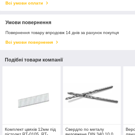
Всі умови оплати
Умови повернення
Повернення товару впродовж 14 днів за рахунок покупця
Всі умови повернення
Подібні товари компанії
Комплект цвяхів 12мм під
Свердло по металу
Верс
пістолет RT-0105, RT-
видовжене DIN 340 10,0
ланц