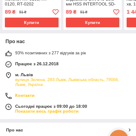
0120, RT-0202
мм HSS INTERTOOL SD-
хв, 
INTERTOOL RT-0172 mst
5300 mst mst
INT
89
89
1 4
₴
₴
91 ₴
91 ₴
mst
mst
Купити
Купити
Про нас
93% позитивних з 277 відгуків за рік
Працює з 26.12.2018
м. Львів
вулиця Зелена, 283 Львів, Львівська область, 79066,
Львів, Україна
Контакти
Сьогодні працює з 09:00 до 18:00
Показати весь графік роботи
Про нас