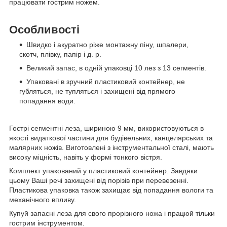
працювати гострим ножем.
Особливості
Швидко і акуратно ріже монтажну піну, шпалери,
скотч, плівку, папір і д. р.
Великий запас, в одній упаковці 10 лез з 13 сегментів.
Упаковані в зручний пластиковий контейнер, не
губляться, не тупляться і захищені від прямого
попадання води.
Гострі сегментні леза, шириною 9 мм, використовуються в
якості видаткової частини для будівельних, канцелярських та
малярних ножів. Виготовлені з інструментальної сталі, мають
високу міцність, навіть у формі тонкого вістря.
Комплект упакований у пластиковий контейнер. Завдяки
цьому Ваші речі захищені від порізів при перевезенні.
Пластикова упаковка також захищає від попадання вологи та
механічного впливу.
Купуй запасні леза для свого прорізного ножа і працюй тільки
гострим інструментом.