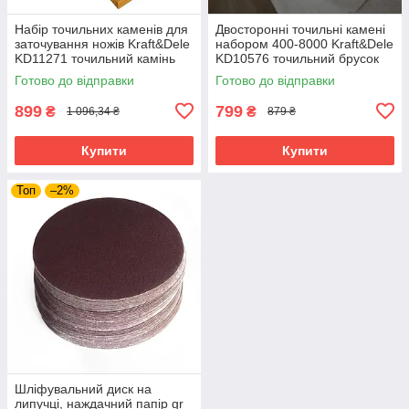
Набір точильних каменів для
Двосторонні точильні камені
заточування ножів Kraft&Dele
набором 400-8000 Kraft&Dele
KD11271 точильний камінь
KD10576 точильний брусок
для ножів стамесок сокир
для ножів
Готово до відправки
Готово до відправки
899
799
₴
₴
1 096,34 ₴
879 ₴
Купити
Купити
Топ
–2%
Шліфувальний диск на
липучці, наждачний папір gr