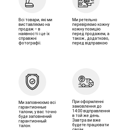
Всі товари, які ми
Ми ретельно
виставляємо на
перевіряємо кожну
продаж – в
кожну позицію
наявності і це їх
перед продажем, а
справжні
також , додатково,
фотографії.
перед відправкою
При оформленні
Ми заповнюємо всі
замовлення до
гарантионные
14:00 відправлення
талони, у вас точно
в той же день.
буде заповнений
Завтра ви вже
гарантионный
будете працювати
талон.
своїм