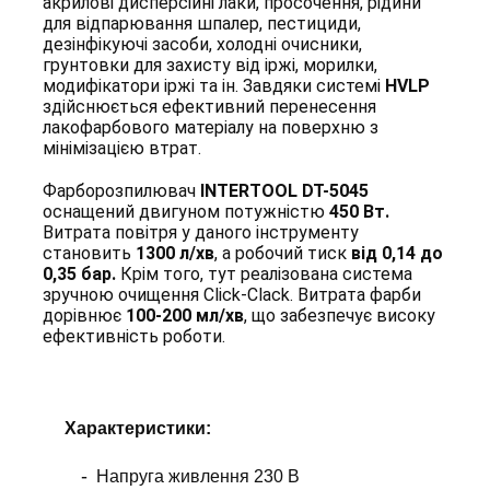
акрилові дисперсійні лаки, просочення, рідини
для відпарювання шпалер, пестициди,
дезінфікуючі засоби, холодні очисники,
грунтовки для захисту від іржі, морилки,
модифікатори іржі та ін. Завдяки системі
HVLP
здійснюється ефективний перенесення
лакофарбового матеріалу на поверхню з
мінімізацією втрат.
Фарборозпилювач
INTERTOOL DT-5045
оснащений двигуном потужністю
450 Вт.
Витрата повітря у даного інструменту
становить
1300 л/хв
, а робочий тиск
від 0,14 до
0,35 бар.
Крім того, тут реалізована система
зручною очищення Click-Clack. Витрата фарби
дорівнює
100-200 мл/хв
, що забезпечує високу
ефективність роботи.
Х
арактеристики
:
Напруга живлення 230 В