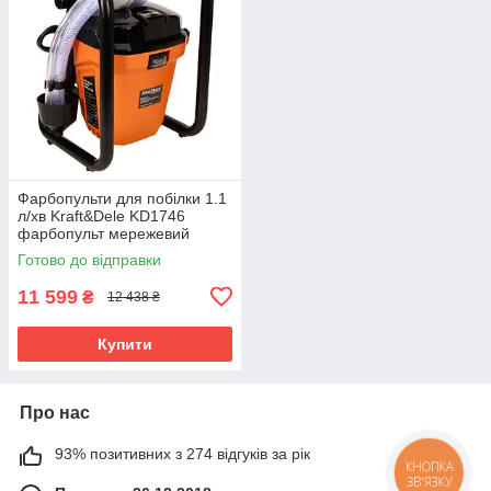
Фарбопульти для побілки 1.1
л/хв Kraft&Dele KD1746
фарбопульт мережевий
Готово до відправки
11 599
₴
12 438 ₴
Купити
Про нас
93% позитивних з 274 відгуків за рік
КНОПКА
ЗВ'ЯЗКУ