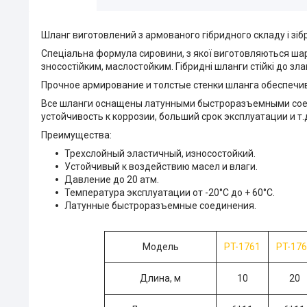
Шланг виготовлений з армованого гібридного складу і зібра
Спеціальна формула сировини, з якої виготовляються шари
зносостійким, маслостойким. Гібридні шланги стійкі до зл
Прочное армирование и толстые стенки шланга обеспечив
Все шланги оснащены латунными быстроразъемными соед
устойчивость к коррозии, больший срок эксплуатации и т.
Преимущества:
Трехслойный эластичный, износостойкий.
Устойчивый к воздействию масел и влаги.
Давление до 20 атм.
Температура эксплуатации от -20°С до + 60°С.
Латунные быстроразъемные соединения.
Модель
PT-1761
PT-17
Длина, м
10
20