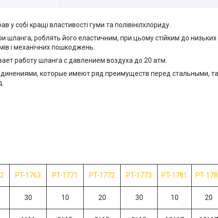
в у собі кращі властивості гуми та полівінілхлориду.
 шланга, роблять його еластичним, при цьому стійким до низьких 
амів і механічних пошкоджень.
ает работу шланга с давлением воздуха до 20 атм.
инениями, которые имеют ряд преимуществ перед стальными, так
д.
62
PT-1763
PT-1771
PT-1772
PT-1773
PT-1781
PT-178
30
10
20
30
10
20