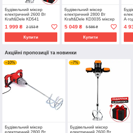
Будівельний міксер
Будівельний міксер
Буді
електричний 2600 Вт
електричний 2800 Вт
елек
Kraft&Dele KD541
Kraft&Dele KD3035 міксер
А·го
будівельний міксер ручний
із регулюванням
мікс
1 999
5 049
4 9
₴
₴
2 153 ₴
5 586 ₴
міксер із регулюванням
швидкості
швидкості
Купити
Купити
Акційні пропозиції та новинки
–10%
–7%
Будівельний міксер
Будівельний міксер
електричний 2800 Вт
електричний 2600 Вт