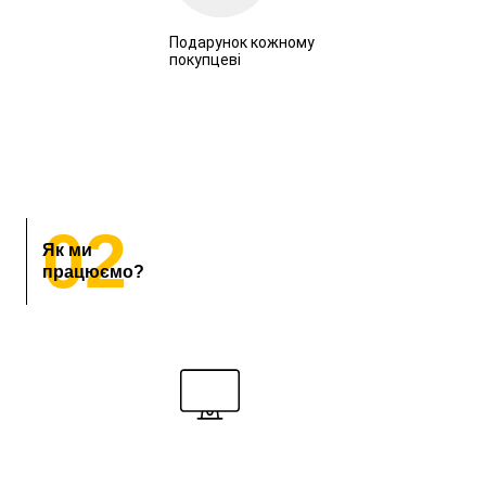
Подарунок кожному
покупцеві
02
Як ми
працюємо?