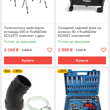
Телескопічна майстерня-
Складний садовий візок на
естакада 500 кг Kraft&Dele
колесах 90 л Kraft&Dele
KD11875 комплект з двох
KD3087 компактний
регульованих стійок
транспортний візок
Готово до відправки
Готово до відправки
3 199
1 999
₴
₴
5 330 ₴
3 297 ₴
Купити
Купити
Топ
–36%
–26%