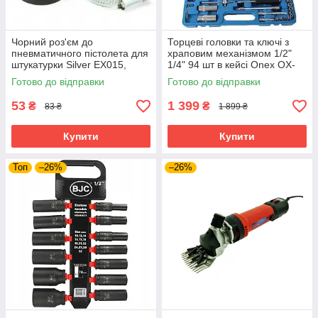
Чорний роз'єм до
Торцеві головки та ключі з
пневматичного пістолета для
храповим механізмом 1/2"
штукатурки Silver EX015,
1/4" 94 шт в кейсі Onex OX-
фітинг для підключення
249M набір торцевих ключів
Готово до відправки
Готово до відправки
повітря
53
1 399
₴
₴
83 ₴
1 899 ₴
Купити
Купити
Топ
–26%
–26%