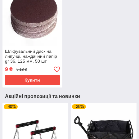
Шліфувальний диск на
липучці, наждачний папір
gr 36, 125 мм, 50 шт
Tagred TA4007
9
₴
9,18 ₴
Купити
Акційні пропозиції та новинки
–40%
–39%