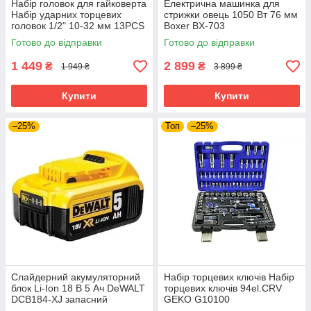
Набір головок для гайковерта
Електрична машинка для
Набір ударних торцевих
стрижки овець 1050 Вт 76 мм
головок 1/2" 10-32 мм 13PCS
Boxer BX-703
BJC /довгі/. M58272
електротриммер для стрижки
Готово до відправки
Готово до відправки
худоби тварин
1 449
2 899
₴
₴
1 949 ₴
3 899 ₴
Купити
Купити
–25%
Топ
–25%
Слайдерний акумуляторний
Набір торцевих ключів Набір
блок Li-Ion 18 В 5 Ач DeWALT
торцевих ключів 94el.CRV
DCB184-XJ запасний
GEKO G10100
акумулятор для