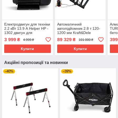
Електродвигун для техніки
Автоматичний
Алма
2.2 кВт 13.9 А Helper HP -
автопідйомник 2.8 т 120-
TURB
1302 двигун для
1200 мм Kraft&Dele
бето
електротехніки
KD5824 електродомкрат
мм, 
3 999
89 329
399
₴
₴
4 999 ₴
101 000 ₴
електричний двигун
ножичний для автомобілів
PB2
електромотор
з блоком керування
Купити
Купити
Акційні пропозиції та новинки
–40%
–39%