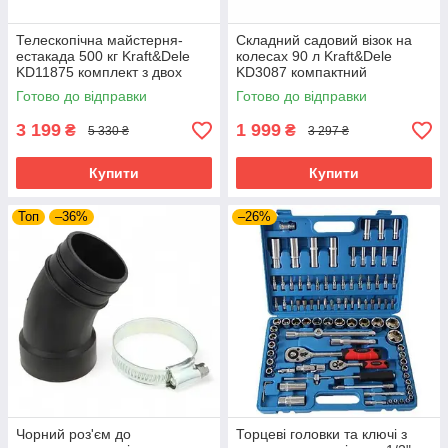
Телескопічна майстерня-
Складний садовий візок на
естакада 500 кг Kraft&Dele
колесах 90 л Kraft&Dele
KD11875 комплект з двох
KD3087 компактний
регульованих стійок
транспортний візок
Готово до відправки
Готово до відправки
3 199
1 999
₴
₴
5 330 ₴
3 297 ₴
Купити
Купити
Топ
–36%
–26%
Чорний роз'єм до
Торцеві головки та ключі з