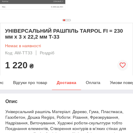
УНІВЕРСАЛЬНИЙ РАШПІЛЬ TARPOL FI = 230
мм x 3 x 22,2 мм T-33
Немає в наявності
Код: AW-TT33
Роздріб
1 220
₴
ис
Відгуки про товар
Доставка
Оплата
Умови пове
Опис
Універсальний рашпіль Матеріал: Дерево, Гума, Пластмаса,
Газобетон, Дошка Regips, Роботи: Різання, Фрезерування,
Надрізання, Виточування, Художні роботи-скульптури тобто
Поєднання елементів, Створення контурів в м'яких стінах для