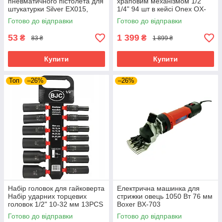
пневматичного пістолета для
храповим механізмом 1/2"
штукатурки Silver EX015,
1/4" 94 шт в кейсі Onex OX-
фітинг для підключення
249M набір торцевих ключів
Готово до відправки
Готово до відправки
повітря
53
1 399
₴
₴
83 ₴
1 899 ₴
Купити
Купити
Топ
–26%
–26%
Набір головок для гайковерта
Електрична машинка для
Набір ударних торцевих
стрижки овець 1050 Вт 76 мм
головок 1/2" 10-32 мм 13PCS
Boxer BX-703
BJC /довгі/. M58272
електротриммер для стрижки
Готово до відправки
Готово до відправки
худоби тварин