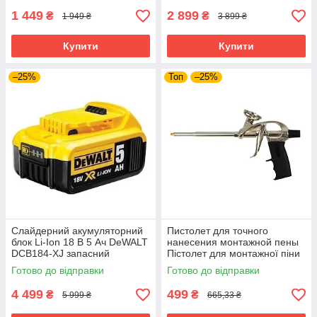
1 449
2 899
₴
₴
1 949 ₴
3 899 ₴
Купити
Купити
–25%
Топ
–25%
Слайдерний акумуляторний
Пистолет для точного
блок Li-Ion 18 В 5 Ач DeWALT
нанесения монтажной пены
DCB184-XJ запасний
Пістолет для монтажної піни
акумулятор для
GEKO G01199
Готово до відправки
Готово до відправки
електроінструменту АКБ лі-
іон
4 499
499
₴
₴
5 999 ₴
665,33 ₴