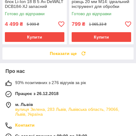
блок Li-Ion 18 В 5 Ач DeWALT
різець 20 мм М14: ідеальний
DCB184-XJ запасний
інструмент для обробки
акумулятор для
кераміки Geko G37520
Готово до відправки
Готово до відправки
електроінструменту АКБ лі-
іон
4 499
799
₴
₴
5 999 ₴
1 065,33 ₴
Купити
Купити
Показати ще
Про нас
93% позитивних з 276 відгуків за рік
Працює з 26.12.2018
м. Львів
вулиця Зелена, 283 Львів, Львівська область, 79066,
Львів, Україна
Контакти