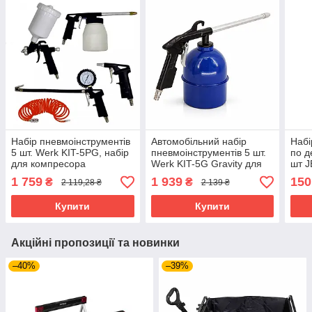
Набір пневмоінструментів
Автомобільний набір
Набі
5 шт. Werk KIT-5PG, набір
пневмоінструментів 5 шт.
по д
для компресора
Werk KIT-5G Gravity для
шт J
обслуговування
поло
1 759
1 939
150
₴
₴
2 119,28 ₴
2 139 ₴
автомобіля
лобз
Купити
Купити
Акційні пропозиції та новинки
–40%
–39%