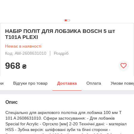
НАБІР ПОЛІТ ДЛЯ ЛОБЗИКА BOSCH 5 шт
T101A PLEXI
Немає в наявності
Код: AW-2608631010
Роздріб
968
₴
ки
Відгуки про товар
Доставка
Оплата
Умови пове
Опис
Спеціально для акрилового полотна для лобзика 100 мм T
101 A 2608631010. Сфери застосування: - Для лобзиків
Special for Acrylic - Оргскло [мм] 2-20 Технічні дані: - матеріал
HSS - Зубна версія: шліфовані зуби та бічні сторони -