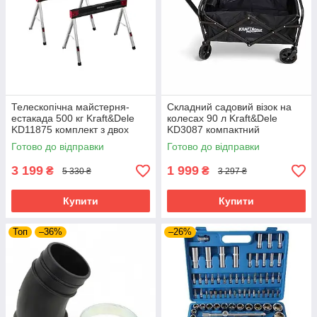
Телескопічна майстерня-
Складний садовий візок на
естакада 500 кг Kraft&Dele
колесах 90 л Kraft&Dele
KD11875 комплект з двох
KD3087 компактний
регульованих стійок
транспортний візок
Готово до відправки
Готово до відправки
3 199
1 999
₴
₴
5 330 ₴
3 297 ₴
Купити
Купити
Топ
–36%
–26%