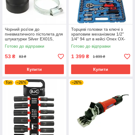
Чорний роз'єм до
Торцеві головки та ключі з
пневматичного пістолета для
храповим механізмом 1/2"
штукатурки Silver EX015,
1/4" 94 шт в кейсі Onex OX-
фітинг для підключення
249M набір торцевих ключів
Готово до відправки
Готово до відправки
повітря
53
1 399
₴
₴
83 ₴
1 899 ₴
Купити
Купити
Топ
–26%
–26%