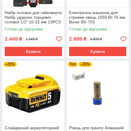
Набір головок для гайковерта
Електрична машинка для
Набір ударних торцевих
стрижки овець 1050 Вт 76 мм
головок 1/2" 10-32 мм 13PCS
Boxer BX-703
BJC /довгі/. M58272
електротриммер для стрижки
Готово до відправки
Готово до відправки
худоби тварин
1 449
2 899
₴
₴
1 949 ₴
3 899 ₴
Купити
Купити
–25%
Топ
–25%
Слайдерний акумуляторний
Різець для граніту Алмазний