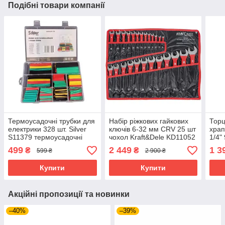
Подібні товари компанії
Термоусадочні трубки для
Набір ріжкових гайкових
Торц
електрики 328 шт. Silver
ключів 6-32 мм CRV 25 шт
храп
S11379 термоусадочні
чохол Kraft&Dele KD11052
1/4"
трубки для кабелів
гайкові ключі для сто
OX-2
499
2 449
1 3
₴
₴
599 ₴
2 900 ₴
ріжкові ключі для гаража
ключ
Купити
Купити
Акційні пропозиції та новинки
–40%
–39%