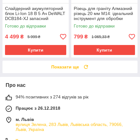
Слайдерний акумуляторний
Різець для граніту Алмазний
блок Li-Ion 18 В 5 Ач DeWALT
різець 20 мм М14: ідеальний
DCB184-XJ запасний
інструмент для обробки
акумулятор для
кераміки Geko G37520
Готово до відправки
Готово до відправки
електроінструменту АКБ лі-
іон
4 499
799
₴
₴
5 999 ₴
1 065,33 ₴
Купити
Купити
Показати ще
Про нас
94% позитивних з 274 відгуків за рік
Працює з 26.12.2018
м. Львів
вулиця Зелена, 283 Львів, Львівська область, 79066,
Львів, Україна