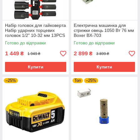
Набір головок для гайковерта
Електрична машинка для
Набір ударних торцевих
стрижки овець 1050 Вт 76 мм
головок 1/2" 10-32 мм 13PCS
Boxer BX-703
BJC /довгі/. M58272
електротриммер для стрижки
Готово до відправки
Готово до відправки
худоби тварин
1 449
2 899
₴
₴
1 949 ₴
3 899 ₴
Купити
Купити
–25%
Топ
–25%