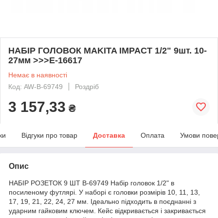
НАБІР ГОЛОВОК MAKITA IMPACT 1/2" 9шт. 10-
27мм >>>E-16617
Немає в наявності
Код: AW-B-69749
Роздріб
3 157,33
₴
ки
Відгуки про товар
Доставка
Оплата
Умови пове
Опис
НАБІР РОЗЕТОК 9 ШТ B-69749 Набір головок 1/2" в
посиленому футлярі. У наборі є головки розмірів 10, 11, 13,
17, 19, 21, 22, 24, 27 мм. Ідеально підходить в поєднанні з
ударним гайковим ключем. Кейс відкривається і закривається