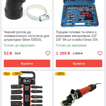
Чорний роз'єм до
Торцеві головки та ключі з
пневматичного пістолета для
храповим механізмом 1/2"
штукатурки Silver EX015,
1/4" 94 шт в кейсі Onex OX-
фітинг для підключення
249M набір торцевих ключів
Готово до відправки
Готово до відправки
повітря
53
1 399
₴
₴
83 ₴
1 899 ₴
Купити
Купити
Топ
–26%
–26%