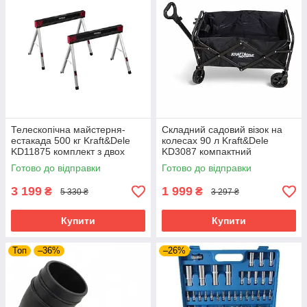
Телескопічна майстерня-
Складний садовий візок на
естакада 500 кг Kraft&Dele
колесах 90 л Kraft&Dele
KD11875 комплект з двох
KD3087 компактний
регульованих стійок
транспортний візок
Готово до відправки
Готово до відправки
3 199
1 999
₴
₴
5 330 ₴
3 297 ₴
Купити
Купити
Топ
–36%
–26%