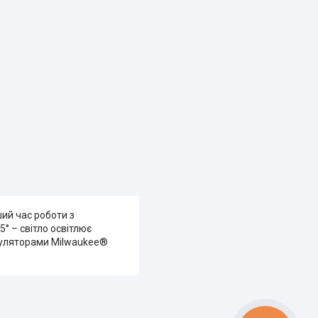
ший час роботи з
° – світло освітлює
умуляторами Milwaukee®