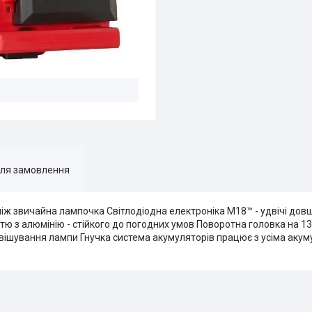
для замовлення
, ніж звичайна лампочка Світлодіодна електроніка M18™ - удвічі дов
ю з алюмінію - стійкого до погодних умов Поворотна головка на 135
двішування лампи Гнучка система акумуляторів працює з усіма ак