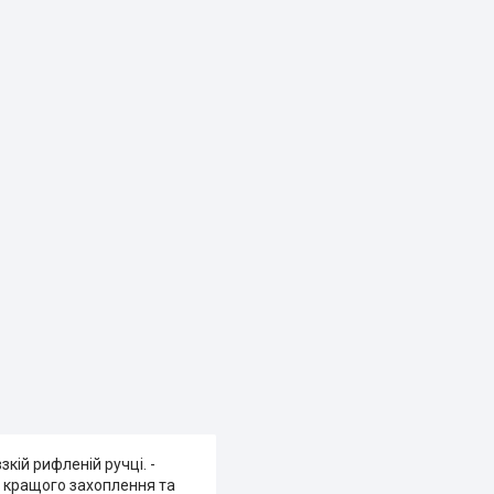
кій рифленій ручці. -
ля кращого захоплення та