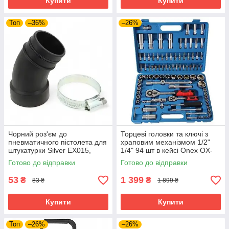
Купити
Купити
Топ
–36%
–26%
Чорний роз'єм до
Торцеві головки та ключі з
пневматичного пістолета для
храповим механізмом 1/2"
штукатурки Silver EX015,
1/4" 94 шт в кейсі Onex OX-
фітинг для підключення
249M набір торцевих ключів
Готово до відправки
Готово до відправки
повітря
53
1 399
₴
₴
83 ₴
1 899 ₴
Купити
Купити
Топ
–26%
–26%