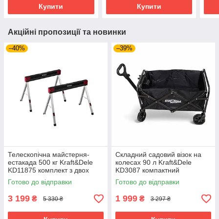
перфоратор
Купити
Купити
Акційні пропозиції та новинки
–40%
–39%
Телескопічна майстерня-
Складний садовий візок на
естакада 500 кг Kraft&Dele
колесах 90 л Kraft&Dele
KD11875 комплект з двох
KD3087 компактний
регульованих стійок
транспортний візок
Готово до відправки
Готово до відправки
3 199
1 999
₴
₴
5 330 ₴
3 297 ₴