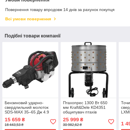
Повернення товару впродовж 14 днів за рахунок покупця
Всі умови повернення
Подібні товари компанії
Бензиновий ударно-
Птахопрес 1300 Вт 650
Точи
свердлильний молоток
мм Kraft&Dele KD4351
свер
SDS-MAX 35–65 Дж 4.9
общипувач птахів
LXMF
кВт Kraft&Dele KD3476
мобільна птахощипалка
для 
15 659
25 999
₴
₴
відбійний молоток
барабан для ощипування
стан
1 4
18 443,53 ₴
30 982,62 ₴
ударний дриль-
курей птахопреси