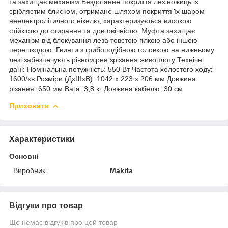
та захищає механізм Бездоганне покриття лез ножиць із
сріблястим блиском, отримане шляхом покриття їх шаром
неелектролітичного нікелю, характеризується високою
стійкістю до стирання та довговічністю. Муфта захищає
механізм від блокування леза товстою гілкою або іншою
перешкодою. Гвинти з грибоподібною головкою на нижньому
лезі забезпечують рівномірне зрізання живоплоту Технічні
дані: Номінальна потужність: 550 Вт Частота холостого ходу:
1600/хв Розміри (ДхШхВ): 1042 х 223 х 206 мм Довжина
різання: 650 мм Вага: 3,8 кг Довжина кабелю: 30 см
Приховати
Характеристики
Основні
Виробник
Makita
Відгуки про товар
Ще немає відгуків про цей товар