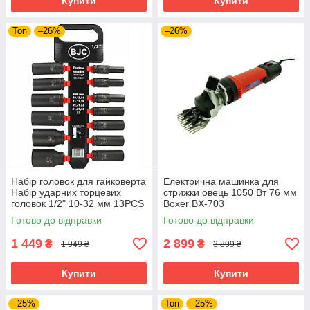
Купити
Купити
Топ
–26%
–26%
Набір головок для гайковерта
Електрична машинка для
Набір ударних торцевих
стрижки овець 1050 Вт 76 мм
головок 1/2" 10-32 мм 13PCS
Boxer BX-703
BJC /довгі/. M58272
електротриммер для стрижки
Готово до відправки
Готово до відправки
худоби тварин
1 449
2 899
₴
₴
1 949 ₴
3 899 ₴
Купити
Купити
–25%
Топ
–25%