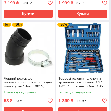
3 199
1 999
₴
₴
5 330 ₴
3 297 ₴
Купити
Купити
Топ
–36%
–26%
Чорний роз'єм до
Торцеві головки та ключі з
пневматичного пістолета для
храповим механізмом 1/2"
штукатурки Silver EX015,
1/4" 94 шт в кейсі Onex OX-
фітинг для підключення
249M набір торцевих ключів
Готово до відправки
Готово до відправки
повітря
53
1 399
₴
₴
83 ₴
1 899 ₴