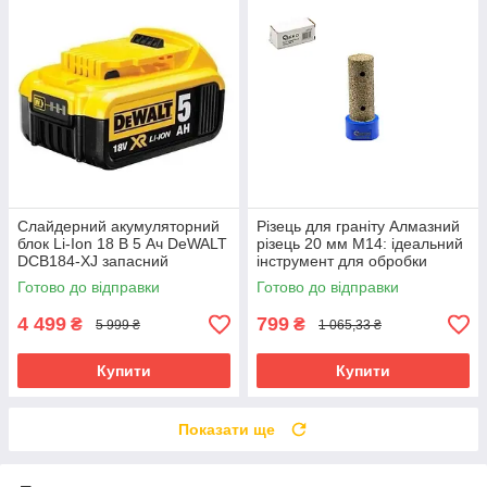
Слайдерний акумуляторний
Різець для граніту Алмазний
блок Li-Ion 18 В 5 Ач DeWALT
різець 20 мм М14: ідеальний
DCB184-XJ запасний
інструмент для обробки
акумулятор для
кераміки Geko G37520
Готово до відправки
Готово до відправки
електроінструменту АКБ лі-
іон
4 499
799
₴
₴
5 999 ₴
1 065,33 ₴
Купити
Купити
Показати ще