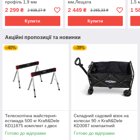
профіль 1,9 мм
мм,Лещата
1,5 
слесарні,Лещата з
2 299
2 449
1 5
₴
₴
2 838,27 ₴
3 265,33 ₴
зажимом MAR-POL
M36010
Купити
Купити
Акційні пропозиції та новинки
–40%
–39%
Телескопічна майстерня-
Складний садовий візок на
естакада 500 кг Kraft&Dele
колесах 90 л Kraft&Dele
KD11875 комплект з двох
KD3087 компактний
регульованих стійок
транспортний візок
Готово до відправки
Готово до відправки