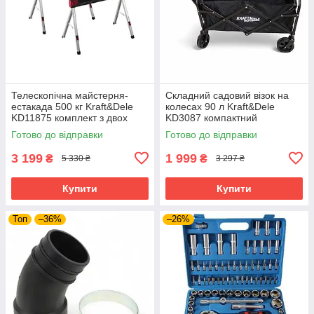
Телескопічна майстерня-
Складний садовий візок на
естакада 500 кг Kraft&Dele
колесах 90 л Kraft&Dele
KD11875 комплект з двох
KD3087 компактний
регульованих стійок
транспортний візок
Готово до відправки
Готово до відправки
3 199
1 999
₴
₴
5 330 ₴
3 297 ₴
Купити
Купити
Топ
–36%
–26%