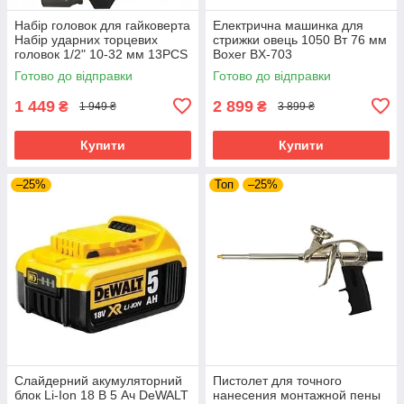
Набір головок для гайковерта
Електрична машинка для
Набір ударних торцевих
стрижки овець 1050 Вт 76 мм
головок 1/2" 10-32 мм 13PCS
Boxer BX-703
BJC /довгі/. M58272
електротриммер для стрижки
Готово до відправки
Готово до відправки
худоби тварин
1 449
2 899
₴
₴
1 949 ₴
3 899 ₴
Купити
Купити
–25%
Топ
–25%
Слайдерний акумуляторний
Пистолет для точного
блок Li-Ion 18 В 5 Ач DeWALT
нанесения монтажной пены