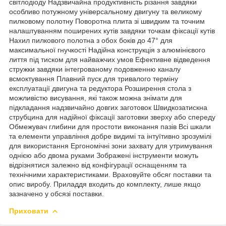
світлодіоду Надзвичайна продуктивність різання завдяки
особливо потужному універсальному двигуну та великому
пилковому полотну Поворотна плита зі швидким та точним
налаштуванням поширених кутів завдяки точкам фіксації кутів
Нахил пилкового полотна з обох боків до 47° для
максимальної гнучкості Надійна конструкція з алюмінієвого
лиття під тиском для найважчих умов Ефективне відведення
стружки завдяки інтегрованому подовженню каналу
всмоктування Плавний пуск для тривалого терміну
експлуатації двигуна та редуктора Розширення стола з
можливістю висування, які також можна знімати для
підкладання надзвичайно довгих заготовок Швидкозатискна
струбцина для надійної фіксації заготовки зверху або спереду
Обмежувач глибини для простоти виконання пазів Всі шкали
та елементи управління добре видимі та інтуїтивно зрозумілі
для використання Ергономічні зони захвату для утримування
однією або двома руками Зображені інструменти можуть
відрізнятися залежно від конфігурації оснащенням та
технічними характеристиками. Враховуйте обсяг поставки та
опис виробу. Приладдя входить до комплекту, лише якщо
зазначено у обсязі поставки.
Приховати