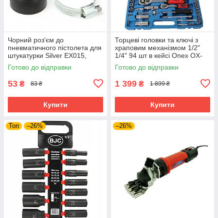
Чорний роз'єм до
Торцеві головки та ключі з
пневматичного пістолета для
храповим механізмом 1/2"
штукатурки Silver EX015,
1/4" 94 шт в кейсі Onex OX-
фітинг для підключення
249M набір торцевих ключів
Готово до відправки
Готово до відправки
повітря
53
1 399
₴
₴
83 ₴
1 899 ₴
Купити
Купити
Топ
–26%
–26%