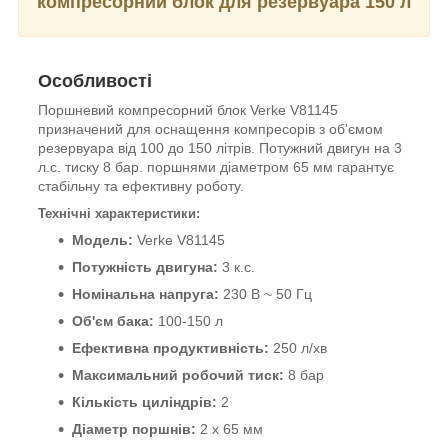
компресорний блок для резервуара 150 л
Особливості
Поршневий компресорний блок Verke V81145
призначений для оснащення компресорів з об'ємом
резервуара від 100 до 150 літрів. Потужний двигун на 3
л.с. тиску 8 бар. поршнями діаметром 65 мм гарантує
стабільну та ефективну роботу.
Технічні характеристики:
Модель:
Verke V81145
Потужність двигуна:
3 к.с.
Номінальна напруга:
230 В ~ 50 Гц
Об'єм бака:
100-150 л
Ефективна продуктивність:
250 л/хв
Максимальний робочий тиск:
8 бар
Кількість циліндрів:
2
Діаметр поршнів:
2 х 65 мм