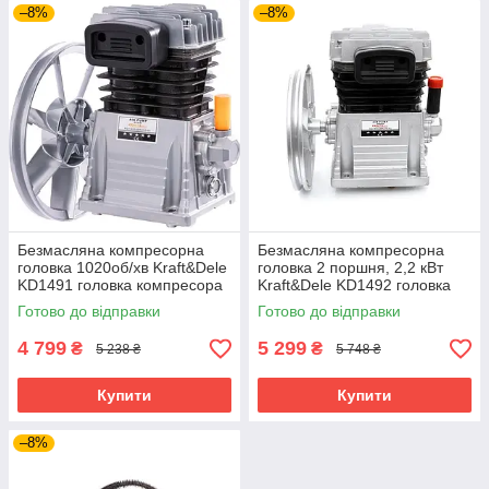
–8%
–8%
Безмасляна компресорна
Безмасляна компресорна
головка 1020об/хв Kraft&Dele
головка 2 поршня, 2,2 кВт
KD1491 головка компресора
Kraft&Dele KD1492 головка
двоциліндровий
компресора
Готово до відправки
Готово до відправки
компресорний блок
4 799
5 299
₴
₴
5 238 ₴
5 748 ₴
Купити
Купити
–8%