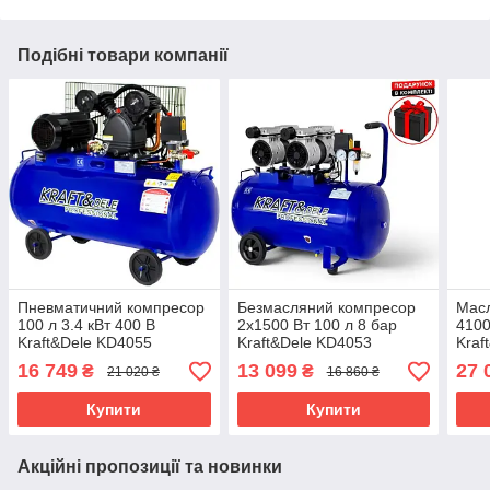
Подібні товари компанії
Пневматичний компресор
Безмасляний компресор
Мас
100 л 3.4 кВт 400 В
2х1500 Вт 100 л 8 бар
4100
Kraft&Dele KD4055
Kraft&Dele KD4053
Kraf
масляний компресор для
поршневий
пне
16 749
13 099
27 
₴
₴
21 020 ₴
16 860 ₴
сто повітряний компресор
пневмокомпресор для сто
коле
для пневматики
компресор з прямим
пові
Купити
Купити
приводом
сто
Акційні пропозиції та новинки