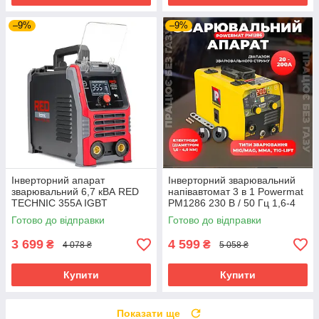
–9%
–9%
Інверторний апарат
Інверторний зварювальний
зварювальний 6,7 кВА RED
напівавтомат 3 в 1 Powermat
TECHNIC 355A IGBT
PM1286 230 В / 50 Гц 1,6-4
RTSIT0003
мм зварювальний апарат для
Готово до відправки
Готово до відправки
порошкового дрот
3 699
4 599
₴
₴
4 078 ₴
5 058 ₴
Купити
Купити
Показати ще