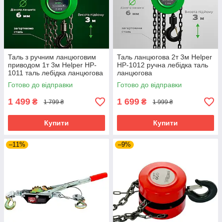
Таль з ручним ланцюговим
Таль ланцюгова 2т 3м Helper
приводом 1т 3м Helper HP-
HP-1012 ручна лебідка таль
1011 таль лебідка ланцюгова
ланцюгова
ручна
Готово до відправки
Готово до відправки
1 499
1 699
₴
₴
1 799 ₴
1 999 ₴
Купити
Купити
–11%
–9%