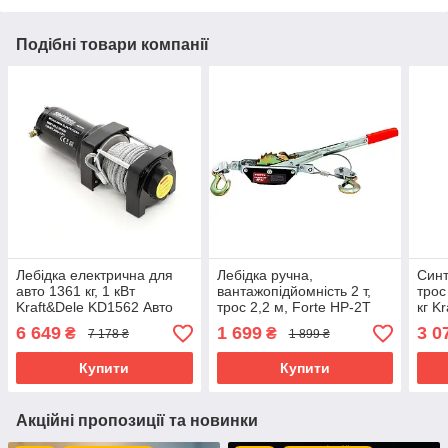
Подібні товари компанії
Лебідка електрична для
Лебідка ручна,
Синт
авто 1361 кг, 1 кВт
вантажопідйомність 2 т,
трос
Kraft&Dele KD1562 Авто
трос 2,2 м, Forte HP-2T
кг K
лебідка
міцн
6 649
1 699
3 0
₴
₴
7 178 ₴
1 899 ₴
Купити
Купити
Акційні пропозиції та новинки