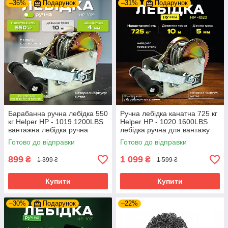
–36%
Подарунок
–31%
Подарунок
Барабанна ручна лебідка 550
Ручна лебідка канатна 725 кг
кг Helper HP - 1019 1200LBS
Helper HP - 1020 1600LBS
вантажна лебідка ручна
лебідка ручна для вантажу
Готово до відправки
Готово до відправки
899
1 099
₴
₴
1 399 ₴
1 599 ₴
Купити
Купити
–30%
Подарунок
–22%