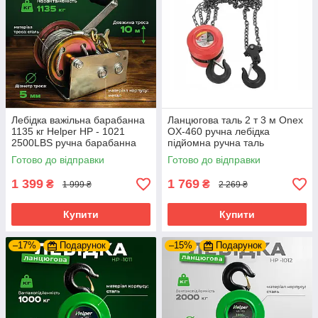
Лебідка важільна барабанна
Ланцюгова таль 2 т 3 м Onex
1135 кг Helper HP - 1021
OX-460 ручна лебідка
2500LBS ручна барабанна
підйомна ручна таль
лебідка
ланцюгові лебідки сталеві
Готово до відправки
Готово до відправки
талі
1 399
1 769
₴
₴
1 999 ₴
2 269 ₴
Купити
Купити
–17%
Подарунок
–15%
Подарунок