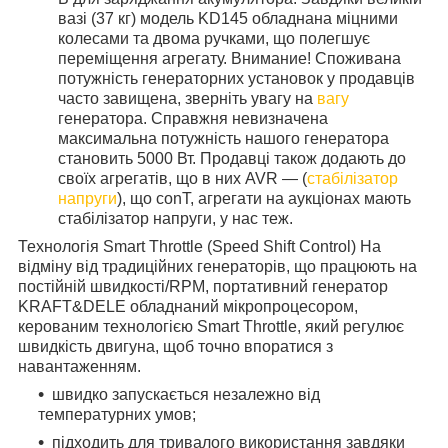
вазі (37 кг) модель KD145 обладнана міцними
колесами та двома ручками, що полегшує
переміщення агрегату. Внимание! Споживана
потужність генераторних установок у продавців
часто завищена, зверніть увагу на
вагу
генератора. Справжня невизначена
максимальна потужність нашого генератора
становить 5000 Вт. Продавці також додають до
своїх агрегатів, що в них AVR — (
стабілізатор
напруги
), що conT, агрегати на аукціонах мають
стабілізатор напруги, у нас теж.
Технологія Smart Throttle (Speed Shift Control) На
відміну від традиційних генераторів, що працюють на
постійній швидкості/RPM, портативний генератор
KRAFT&DELE обладнаний мікропроцесором,
керованим технологією Smart Throttle, який регулює
швидкість двигуна, щоб точно впоратися з
навантаженням.
швидко запускається незалежно від
температурних умов;
підходить для тривалого використання завдяки