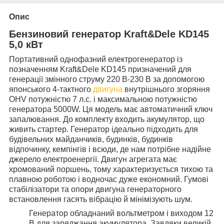
Опис
Бензиновий генератор Kraft&Dele KD145
5,0 кВт
Портативний однофазний електрогенератор із
позначенням Kraft&Dele KD145 призначений для
генерації змінного струму 220 В-230 В за допомогою
японського 4-тактного
двигуна
внутрішнього згоряння
OHV потужністю 7 л.с. і максимальною потужністю
генератора 5000W. Ця модель має автоматичний ключ
запалювання. До комплекту входить акумулятор, що
живить стартер. Генератор ідеально підходить для
будівельних майданчиків, будинків, будинків
відпочинку, кемпінгів і всюди, де нам потрібне надійне
джерело електроенергії. Двигун агрегата має
хромований поршень, тому характеризується тихою та
плавною роботою і водночас дуже економний. Гумові
стабілізатори та опори двигуна генераторного
встановлення гасять вібрацію й мінімізують шум.
Генератор обладнаний вольтметром і виходом 12
В для заряджання акумулятора. Завдяки великій