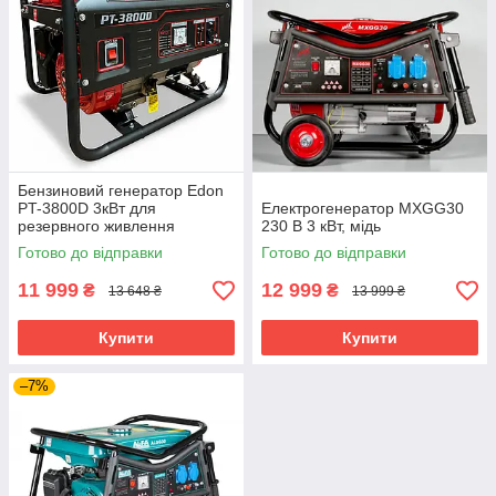
Бензиновий генератор Edon
PT-3800D 3кВт для
Електрогенератор MXGG30
резервного живлення
230 В 3 кВт, мідь
обладнання та інструментів
Готово до відправки
Готово до відправки
11 999
12 999
₴
₴
13 648 ₴
13 999 ₴
Купити
Купити
–7%