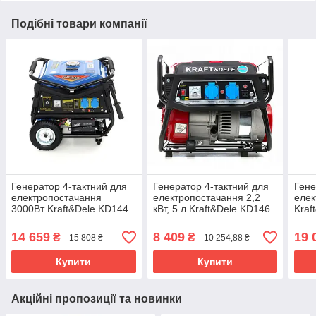
Подібні товари компанії
Генератор 4-тактний для
Генератор 4-тактний для
Гене
електропостачання
електропостачання 2,2
елек
3000Вт Kraft&Dele KD144
кВт, 5 л Kraft&Dele KD146
Kraf
бензиновий чотиритактний
бензиновий генератор
бенз
генератор
гене
14 659
8 409
19 
₴
₴
15 808 ₴
10 254,88 ₴
Купити
Купити
Акційні пропозиції та новинки