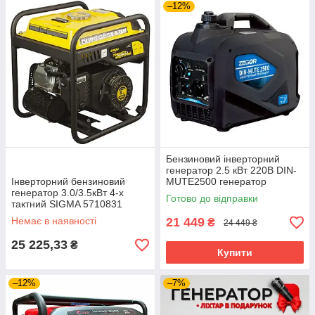
–12%
Бензиновий інверторний
генератор 2.5 кВт 220В DIN-
Інверторний бензиновий
MUTE2500 генератор
генератор 3.0/3.5кВт 4-х
інверторний портативний
Готово до відправки
тактний SIGMA 5710831
Немає в наявності
21 449
₴
24 449 ₴
25 225,33
₴
Купити
–12%
–7%