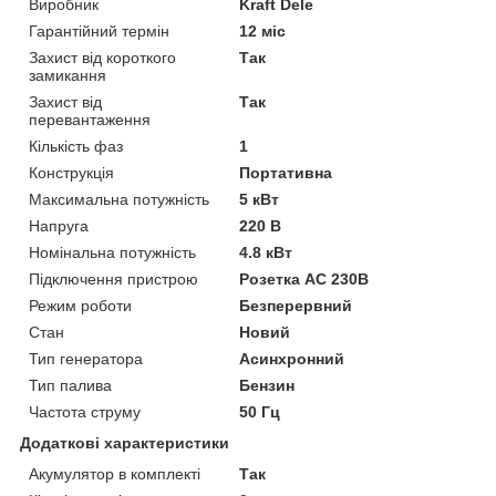
Виробник
Kraft Dele
Гарантійний термін
12 міс
Захист від короткого
Так
замикання
Захист від
Так
перевантаження
Кількість фаз
1
Конструкція
Портативна
Максимальна потужність
5 кВт
Напруга
220 В
Номінальна потужність
4.8 кВт
Підключення пристрою
Розетка AC 230В
Режим роботи
Безперервний
Стан
Новий
Тип генератора
Асинхронний
Тип палива
Бензин
Частота струму
50 Гц
Додаткові характеристики
Акумулятор в комплекті
Так