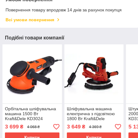
Повернення товару впродовж 14 днів за рахунок покупця
Всі умови повернення
Подібні товари компанії
Орбітальна шліфувальна
Шліфувальна машина
Шту
машина 1500 Вт
електрична з підсвіткою
2000
Kraft&Dele KD3024
1800 Вт Kraft&Dele
KD3
шліфмашини
KD3132 для полірування
шту
3 699
3 649
5 1
₴
₴
4 068 ₴
4 369 ₴
стін 180 мм
для 
для
Купити
Купити