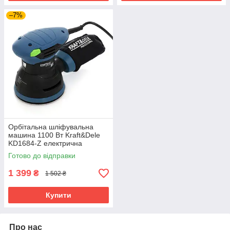
–7%
Орбітальна шліфувальна
машина 1100 Вт Kraft&Dele
KD1684-Z електрична
ексцентрикова шліфувальна
Готово до відправки
машина
1 399
₴
1 502 ₴
Купити
Про нас