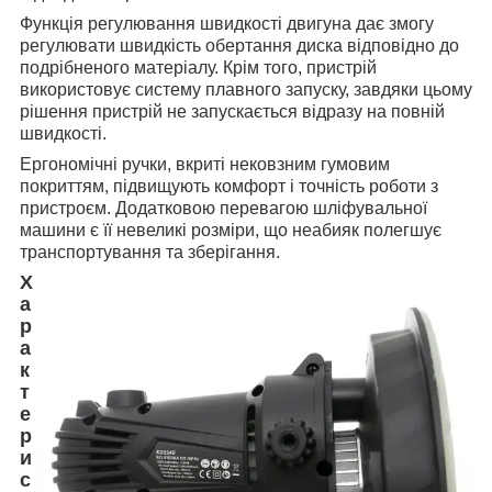
Функція регулювання швидкості двигуна дає змогу
регулювати швидкість обертання диска відповідно до
подрібненого матеріалу. Крім того, пристрій
використовує систему плавного запуску, завдяки цьому
рішення пристрій не запускається відразу на повній
швидкості.
Ергономічні ручки, вкриті нековзним гумовим
покриттям, підвищують комфорт і точність роботи з
пристроєм. Додатковою перевагою шліфувальної
машини є її невеликі розміри, що неабияк полегшує
транспортування та зберігання.
Х
а
р
а
к
т
е
р
и
с