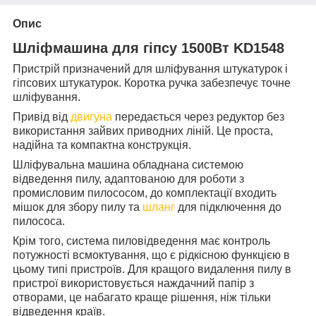
Опис
Шліфмашина для гіпсу 1500Вт KD1548
Пристрій призначений для шліфування штукатурок і
гіпсових штукатурок. Коротка ручка забезпечує точне
шліфування.
Привід від
двигуна
передається через редуктор без
використання зайвих приводних ліній. Це проста,
надійна та компактна конструкція.
Шліфувальна машина обладнана системою
відведення пилу, адаптованою для роботи з
промисловим пилососом, до комплектації входить
мішок для збору пилу та
шланг
для підключення до
пилососа.
Крім того, система пиловідведення має контроль
потужності всмоктування, що є рідкісною функцією в
цьому типі пристроїв. Для кращого видалення пилу в
пристрої використовується наждачний папір з
отворами, це набагато краще рішення, ніж тільки
відведення країв.