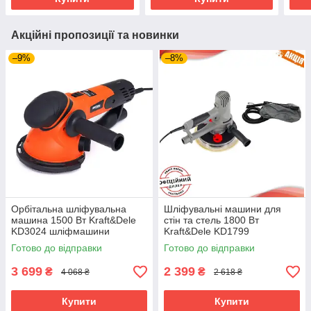
Акційні пропозиції та новинки
–9%
–8%
Орбітальна шліфувальна
Шліфувальні машини для
машина 1500 Вт Kraft&Dele
стін та стель 1800 Вт
KD3024 шліфмашини
Kraft&Dele KD1799
шліфувальна машина для
Готово до відправки
Готово до відправки
штукатурки
3 699
2 399
₴
₴
4 068 ₴
2 618 ₴
Купити
Купити