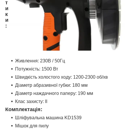
т
и
к
и
:
Живлення: 230В / 50Гц
Потужність: 1500 Вт
Швидкість холостого ходу: 1200-2300 об/хв
Діаметр абразивної губки: 180 мм
Діаметр наждачного паперу: 190 мм
Клас захисту: II
Комплектація:
Шліфувальна машина KD1539
Мішок для пилу